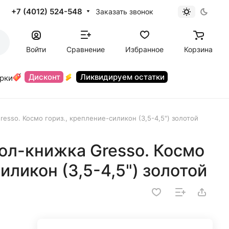
+7 (4012) 524-548
Заказать звонок
Войти
Сравнение
Избранное
Корзина
Дисконт
Ликвидируем остатки
орки
esso. Космо гориз., крепление-силикон (3,5-4,5") золотой
ол-книжка Gresso. Космо
иликон (3,5-4,5") золотой