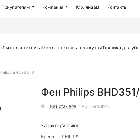
Покупателям
Компания
Юр. лицам
Контакты
я бытовая техника
Мелкая техника для кухни
Техника для уб
Philips BHD351/10
Фен Philips BHD351
Нет отзывов
Арт.
39136147
Характеристики
Бренд
—
PHILIPS