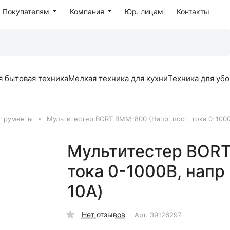
Покупателям
Компания
Юр. лицам
Контакты
я бытовая техника
Мелкая техника для кухни
Техника для уб
струменты
Мультитестер BORT BMM-800 (Напр. пост. тока 0-1000
Мультитестер BORT
тока 0-1000В, напр 
10А)
Нет отзывов
Арт.
39126297