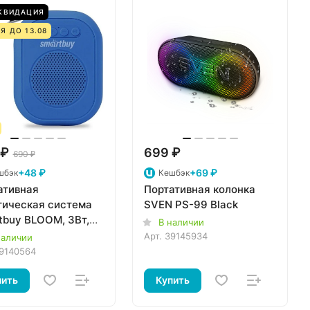
КВИДАЦИЯ
Я ДО 13.08
 ₽
699 ₽
690 ₽
+48 ₽
+69 ₽
шбэк
Кешбэк
ативная
Портативная колонка
тическая система
SVEN PS-99 Black
tbuy BLOOM, 3Вт,
В наличии
ooth, MP3, FM-
Арт.
39145934
наличии
, синяя (SBS-150)
9140564
пить
Купить