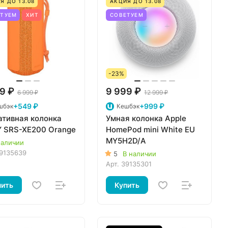
Я ДО 13.08
АКЦИЯ ДО 13.08
ЕТУЕМ
ХИТ
СОВЕТУЕМ
-23%
9 ₽
9 999 ₽
6 999 ₽
12 999 ₽
+549 ₽
+999 ₽
шбэк
Кешбэк
ативная колонка
Умная колонка Apple
 SRS-XE200 Orange
HomePod mini White EU
MY5H2D/A
наличии
9135639
5
В наличии
Арт.
39135301
пить
Купить