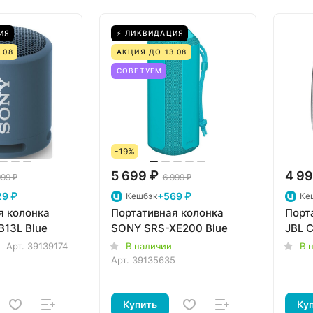
ИЯ
⚡ ЛИКВИДАЦИЯ
.08
АКЦИЯ ДО 13.08
СОВЕТУЕМ
-19%
5 699 ₽
4 99
999 ₽
6 999 ₽
29 ₽
+569 ₽
Кешбэк
Ке
я колонка
Портативная колонка
Порт
B13L Blue
SONY SRS-XE200 Blue
JBL C
Арт.
39139174
В наличии
В 
Арт.
39135635
Купить
Ку