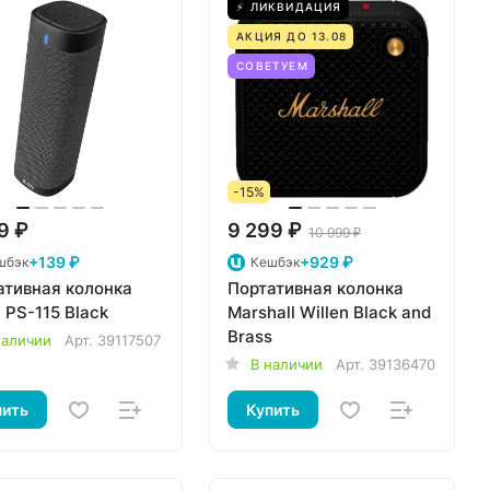
⚡ ЛИКВИДАЦИЯ
АКЦИЯ ДО 13.08
СОВЕТУЕМ
-15%
9 ₽
9 299 ₽
10 999 ₽
+139 ₽
+929 ₽
шбэк
Кешбэк
ативная колонка
Портативная колонка
 PS-115 Black
Marshall Willen Black and
Brass
наличии
Арт.
39117507
В наличии
Арт.
39136470
пить
Купить