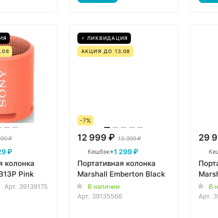
ИЯ
⚡ ЛИКВИДАЦИЯ
.08
АКЦИЯ ДО 13.08
-7%
12 999 ₽
29 9
999 ₽
13 999 ₽
29 ₽
+1 299 ₽
Кешбэк
Ке
я колонка
Портативная колонка
Порт
B13P Pink
Marshall Emberton Black
Marsh
Арт.
39139175
В наличии
В 
Арт.
39135566
Арт.
3