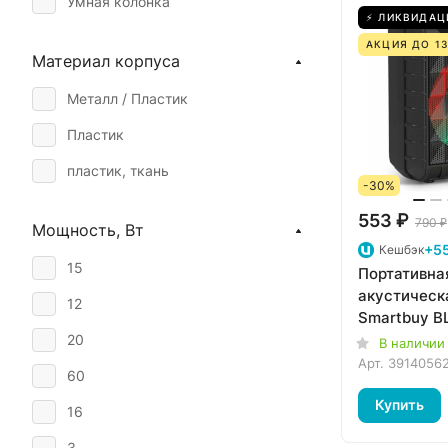
Умная колонка
⚡ ЛИКВИДАЦ
АКЦИЯ ДО 13
Материал корпуса
Металл / Пластик
Пластик
пластик, ткань
-30%
553 ₽
790 ₽
Мощность, Вт
+55
Кешбэк
15
Портативна
акустическ
12
Smartbuy B
Bluetooth, 
20
В наличии
подсветка 
Арт.
3914056
60
Купить
16
3