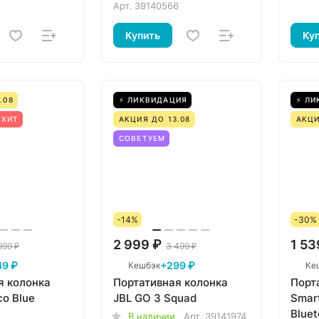
Арт.
39140566
Купить
Ку
.08
⚡ ЛИКВИДАЦИЯ
⚡ ЛИ
ХИТ
АКЦИЯ ДО 13.08
АКЦИ
СОВЕТУЕМ
-14%
-30%
2 999 ₽
1 53
999 ₽
3 499 ₽
49 ₽
+299 ₽
Кешбэк
Ке
я колонка
Портативная колонка
Порт
co Blue
JBL GO 3 Squad
Smart
Bluet
В наличии
Арт.
39141974