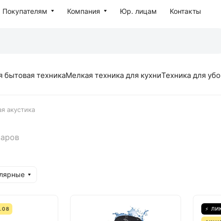
Покупателям
Компания
Юр. лицам
Контакты
я бытовая техника
Мелкая техника для кухни
Техника для уб
я акустика
варов
улярные
.08
⚡ ЛИ