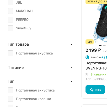
АКЦИЯ ДО 13
JBL
MARSHALL
PERFEO
SmartBuy
SONY
-4%
Тип товара
SVEN
2 199 ₽
2 2
Портативная акустика
Loewe
+21
Кешбэк
Портативна
Питание
В наличии
Арт.
3913698
Тип
Купить
Портативная аккустика
Портативная колонка