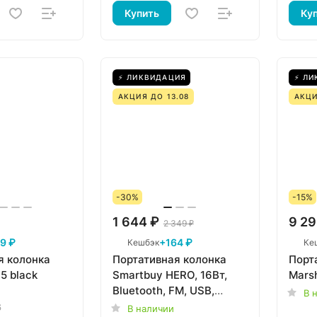
Купить
Ку
⚡ ЛИКВИДАЦИЯ
⚡ ЛИ
АКЦИЯ ДО 13.08
АКЦИ
-30%
-15%
1 644 ₽
9 29
2 349 ₽
9 ₽
+164 ₽
Кешбэк
Ке
я колонка
Портативная колонка
Порт
5 black
Smartbuy HERO, 16Вт,
Marsh
Bluetooth, FM, USB,
В 
красная (SBS-5290)
6
В наличии