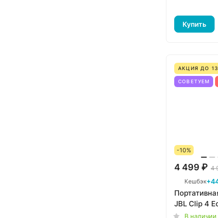
Купить
АКЦИЯ ДО 13
СОВЕТУЕМ
-10%
4 499 ₽
4 
+4
Кешбэк
Портативна
JBL Clip 4 E
В наличии