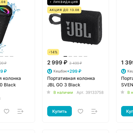
.08
⚡ ЛИКВИДАЦИЯ
АКЦИЯ ДО 13.08
-14%
2 999 ₽
1 39
99 ₽
3 499 ₽
9 ₽
+299 ₽
Кешбэк
Ке
я колонка
Портативная колонка
Порт
SVEN PS-160 Black
JBL GO 3 Black
SVEN
В наличии
Арт.
39133758
В 
8
Купить
Ку