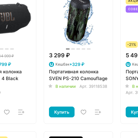
АКЦИ
СОВ
-21%
3 299 ₽
5 49
34 999 ₽
799 ₽
+329 ₽
Кешбэк
Ке
я колонка
Портативная колонка
Порт
 4 Black
SVEN PS-210 Camouflage
SONY
В наличии
Арт.
39118538
В 
9
Арт.
3
Купить
Ку