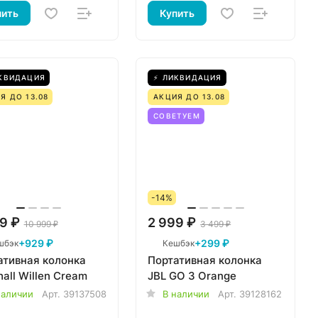
пить
Купить
КВИДАЦИЯ
⚡ ЛИКВИДАЦИЯ
Я ДО 13.08
АКЦИЯ ДО 13.08
СОВЕТУЕМ
-14%
9 ₽
2 999 ₽
10 999 ₽
3 499 ₽
+929 ₽
+299 ₽
шбэк
Кешбэк
ативная колонка
Портативная колонка
all Willen Cream
JBL GO 3 Orange
наличии
Арт.
39137508
В наличии
Арт.
39128162