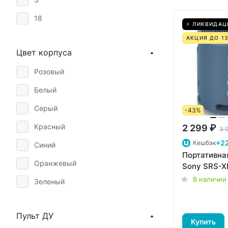
18
⚡ ЛИКВИДАЦ
10
АКЦИЯ ДО 13
Цвет корпуса
50
Розовый
80
Белый
5
Серый
160
-43%
Красный
2 299 ₽
150
3 
+2
Кешбэк
Синий
100
Портативна
Оранжевый
110
Sony SRS-X
В наличии
Зеленый
8
Камуфляжный
240
Пульт ДУ
Желтый
65
Купить