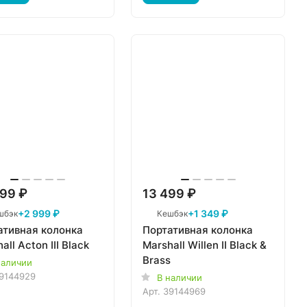
99 ₽
13 499 ₽
+2 999 ₽
+1 349 ₽
шбэк
Кешбэк
ативная колонка
Портативная колонка
all Acton III Black
Marshall Willen II Black &
Brass
наличии
9144929
В наличии
Арт.
39144969