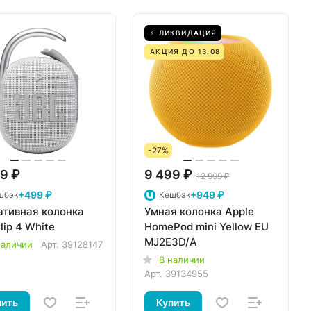
⚡ ЛИКВИДАЦИЯ
АКЦИЯ ДО 13.08
-27%
9 ₽
9 499 ₽
12 999 ₽
+499 ₽
+949 ₽
шбэк
Кешбэк
ативная колонка
Умная колонка Apple
lip 4 White
HomePod mini Yellow EU
MJ2E3D/A
наличии
Арт.
39128147
В наличии
Арт.
39134955
пить
Купить