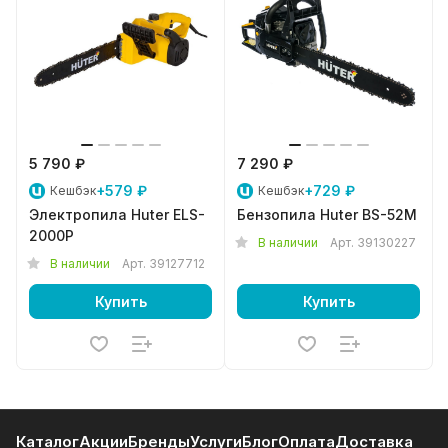
5 790 ₽
7 290 ₽
+579 ₽
+729 ₽
Кешбэк
Кешбэк
Электропила Huter ELS-
Бензопила Huter BS-52M
2000P
В наличии
Арт.
39130227
В наличии
Арт.
39127712
Купить
Купить
Каталог
Акции
Бренды
Услуги
Блог
Оплата
Доставка