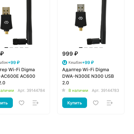
 ₽
999 ₽
+99 ₽
+99 ₽
шбэк
Кешбэк
тер Wi-Fi Digma
Адаптер Wi-Fi Digma
AC600E AC600
DWA-N300E N300 USB
2.0
2.0
наличии
Арт.
39144784
В наличии
Арт.
39144783
пить
Купить