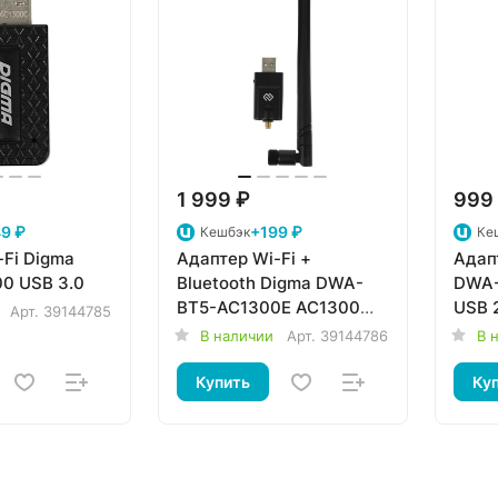
1 999 ₽
999
9 ₽
+199 ₽
Кешбэк
Ке
-Fi Digma
Адаптер Wi-Fi +
Адап
0 USB 3.0
Bluetooth Digma DWA-
DWA-
BT5-AC1300E AC1300
USB 
Арт.
39144785
USB 3.0
В наличии
Арт.
39144786
В 
Купить
Ку