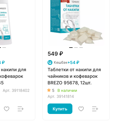
549 ₽
 ₽
+54 ₽
Кешбэк
 накипи для
Таблетки от накипи для
 кофеварок
чайников и кофеварок
35
BREZO 95678, 12шт.
Арт.
39118402
5
В наличии
Арт.
39141814
Купить