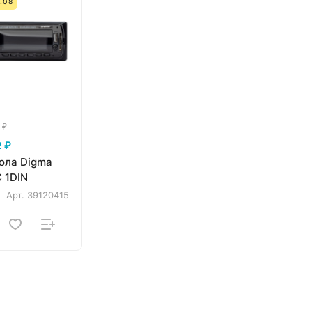
.08
 ₽
 ₽
ола Digma
 1DIN
Арт.
39120415