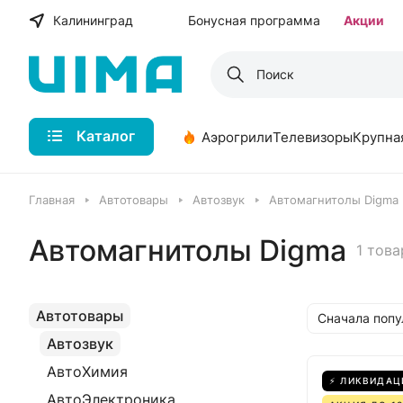
Калининград
Бонусная программа
Акции
Каталог
Аэрогрили
Телевизоры
Крупна
Главная
Автотовары
Автозвук
Автомагнитолы Digma
Автомагнитолы Digma
1 това
Автотовары
Сначала поп
Автозвук
АвтоХимия
⚡ ЛИКВИДАЦ
АвтоЭлектроника