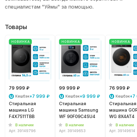
специалистам "Уймы" за помощью.
Товары
НОВИНКА
НОВИНКА
НОВИНКА
79 999 ₽
99 999 ₽
76 999 ₽
+7 999 ₽
+9 999 ₽
+7
Кешбэк
Кешбэк
Кешбэк
Стиральная
Стиральная
Стиральная
машина LG
машина Samsung
машина GO
F4X7511TBB
WF 90F09C4SU4
WG 8X4AT4
В наличии
В наличии
В наличии
Арт.
39149796
Арт.
39149653
Арт.
39149614