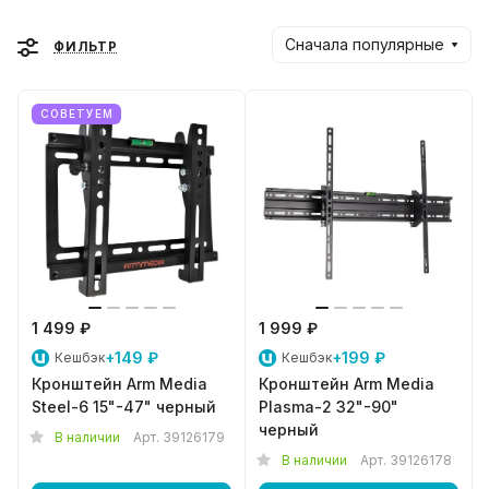
Сначала популярные
ФИЛЬТР
СОВЕТУЕМ
1 499 ₽
1 999 ₽
+149 ₽
+199 ₽
Кешбэк
Кешбэк
Кронштейн Arm Media
Кронштейн Arm Media
Steel-6 15"-47" черный
Plasma-2 32"-90"
черный
В наличии
Арт.
39126179
В наличии
Арт.
39126178