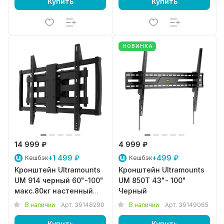
Купить
Купить
НОВИНКА
14 999 ₽
4 999 ₽
+1 499 ₽
+499 ₽
Кешбэк
Кешбэк
Кронштейн Ultramounts
Кронштейн Ultramounts
UM 914 черный 60"-100"
UM 850T 43"- 100"
макс.80кг настенный
Черный
поворотно-выдвижной
В наличии
Арт.
39148290
В наличии
Арт.
39149065
Купить
Купить