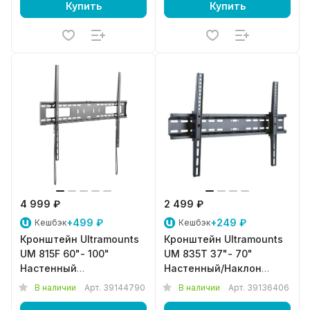
Купить
Купить
4 999 ₽
2 499 ₽
+499 ₽
+249 ₽
Кешбэк
Кешбэк
Кронштейн Ultramounts
Кронштейн Ultramounts
UM 815F 60"- 100"
UM 835T 37"- 70"
Настенный
Настенный/Наклон
фиксированный Черный
Черный
В наличии
Арт.
39144790
В наличии
Арт.
39136406