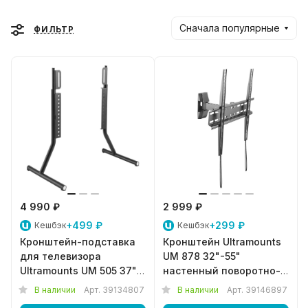
Сначала популярные
ФИЛЬТР
4 990 ₽
2 999 ₽
+499 ₽
+299 ₽
Кешбэк
Кешбэк
Кронштейн-подставка
Кронштейн Ultramounts
для телевизора
UM 878 32"-55"
Ultramounts UM 505 37"-
настенный поворотно-
70" Настольный Черный
выдвижной, черный
В наличии
Арт.
39134807
В наличии
Арт.
39146897