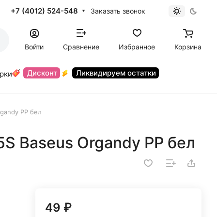
+7 (4012) 524-548
Заказать звонок
Войти
Сравнение
Избранное
Корзина
Дисконт
Ликвидируем остатки
орки
rgandy PP бел
5S Baseus Organdy PP бел
49 ₽