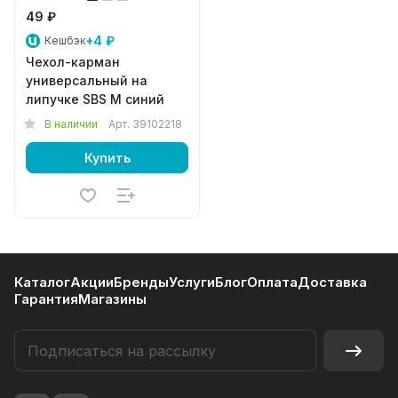
49 ₽
+4 ₽
Кешбэк
Чехол-карман
универсальный на
липучке SBS M синий
В наличии
Арт.
39102218
Купить
Каталог
Акции
Бренды
Услуги
Блог
Оплата
Доставка
Гарантия
Магазины