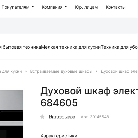
Покупателям
Компания
Юр. лицам
Контакты
я бытовая техника
Мелкая техника для кухни
Техника для уб
 для кухни
Встраиваемые духовые шкафы
Духовой шкаф эле
Духовой шкаф элек
684605
Нет отзывов
Арт.
39145548
Характеристики