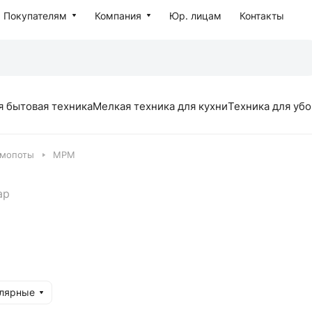
Покупателям
Компания
Юр. лицам
Контакты
я бытовая техника
Мелкая техника для кухни
Техника для уб
рмопоты
MPM
ар
улярные