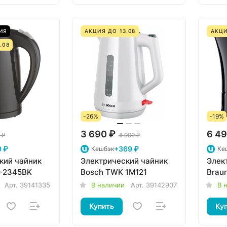
ИЯ
АКЦИЯ ДО 13.08
АКЦИ
.08
-26%
-19%
3 690 ₽
6 49
 ₽
4 999 ₽
 ₽
+369 ₽
Кешбэк
Ке
кий чайник
Электрический чайник
Элек
-2345BK
Bosch TWK 1M121
Brau
Арт.
39141335
В наличии
Арт.
39142907
В 
Купить
Ку