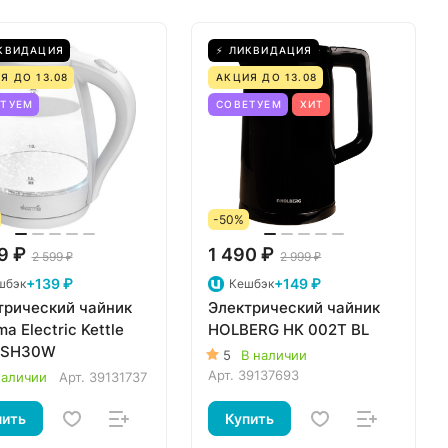
КВИДАЦИЯ
⚡ ЛИКВИДАЦИЯ
Я ДО 13.08
АКЦИЯ ДО 13.08
ЕТУЕМ
СОВЕТУЕМ
ХИТ
-50%
9 ₽
1 490 ₽
2 599 ₽
2 999 ₽
+139 ₽
+149 ₽
шбэк
Кешбэк
трический чайник
Электрический чайник
a Electric Kettle
HOLBERG HK 002T BL
-SH30W
5
В наличии
Арт.
39137693
наличии
Арт.
39131737
пить
Купить