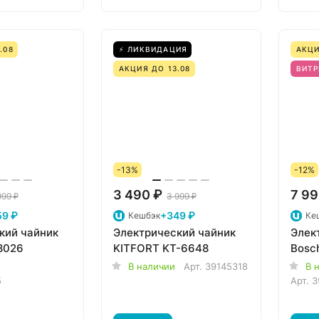
.08
⚡ ЛИКВИДАЦИЯ
АКЦИ
АКЦИЯ ДО 13.08
ВИТР
-13%
-12%
3 490 ₽
7 99
999 ₽
3 999 ₽
59 ₽
+349 ₽
Кешбэк
Ке
кий чайник
Электрический чайник
Элек
8026
KITFORT KT-6648
Bosc
В наличии
Арт.
39145318
В 
5
Арт.
3