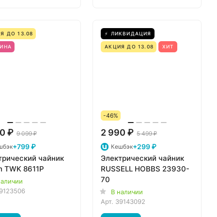
Я ДО 13.08
⚡ ЛИКВИДАЦИЯ
ИНА
АКЦИЯ ДО 13.08
ХИТ
-46%
0 ₽
2 990 ₽
9 099 ₽
5 499 ₽
+799 ₽
+299 ₽
шбэк
Кешбэк
трический чайник
Электрический чайник
h TWK 8611P
RUSSELL HOBBS 23930-
70
наличии
9123506
В наличии
Арт.
39143092