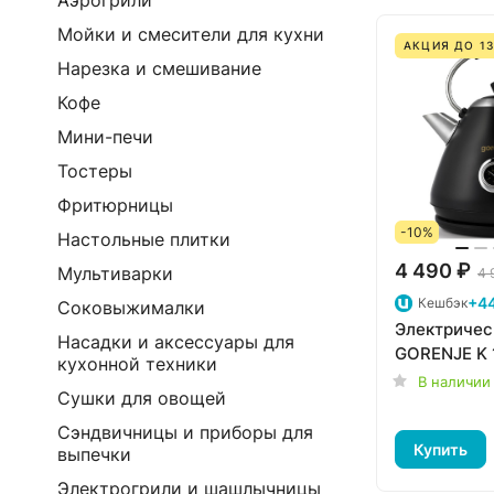
Аэрогрили
Мойки и смесители для кухни
АКЦИЯ ДО 13
Нарезка и смешивание
Кофе
Мини-печи
Тостеры
Фритюрницы
-10%
Настольные плитки
4 490 ₽
Мультиварки
4 
+4
Кешбэк
Соковыжималки
Электричес
Насадки и аксессуары для
GORENJE K 
кухонной техники
В наличии
Сушки для овощей
Сэндвичницы и приборы для
Купить
выпечки
Электрогрили и шашлычницы