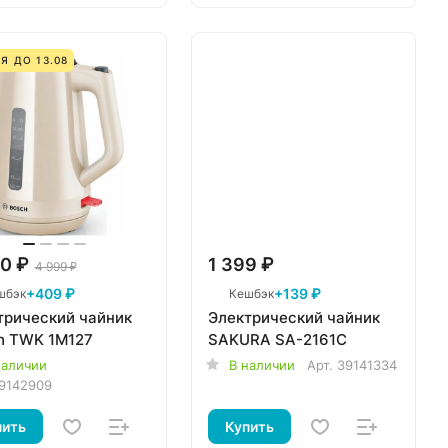
Я ДО 13.08
0 ₽
1 399 ₽
4 999 ₽
+409 ₽
+139 ₽
шбэк
Кешбэк
трический чайник
Электрический чайник
h TWK 1M127
SAKURA SA-2161C
наличии
В наличии
Арт.
39141334
9142909
пить
Купить