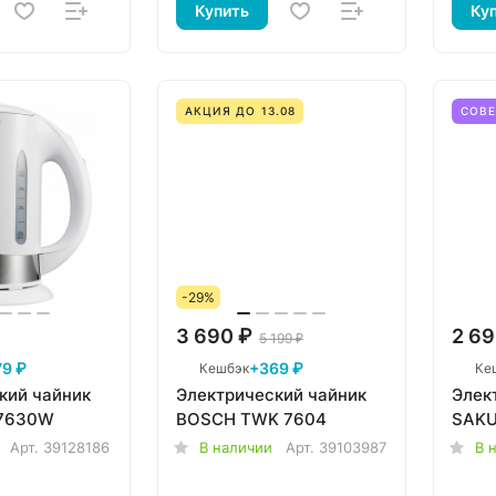
Купить
Ку
АКЦИЯ ДО 13.08
СОВ
-29%
3 690 ₽
2 69
5 199 ₽
9 ₽
+369 ₽
Кешбэк
Ке
кий чайник
Электрический чайник
Элек
K7630W
BOSCH TWK 7604
SAKU
Арт.
39128186
В наличии
Арт.
39103987
В 