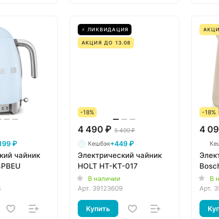
⚡ ЛИКВИДАЦИЯ
АКЦИ
АКЦИЯ ДО 13.08
-18%
-18%
4 490 ₽
4 09
5 499 ₽
199 ₽
+449 ₽
Кешбэк
Ке
кий чайник
Электрический чайник
Элек
4PBEU
HOLT HT-KT-017
Bosc
В наличии
В 
4
Арт.
39123609
Арт.
3
Купить
Ку