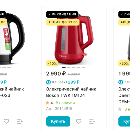
ИЯ
⚡ ЛИКВИДАЦИЯ
⚡ ЛИ
.08
АКЦИЯ ДО 13.08
АКЦИ
-40%
-50%
2 990 ₽
1 99
99 ₽
4 999 ₽
9 ₽
+299 ₽
Кешбэк
Ке
кий чайник
Электрический чайник
Элек
-023
Bosch TWK 1M124
Deerm
DEM
4
В наличии
5
Арт.
39144815
В 
Купить
Ку