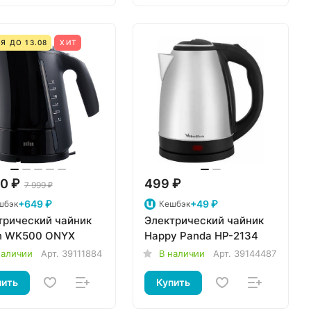
Я ДО 13.08
ХИТ
0 ₽
499 ₽
7 999 ₽
+649 ₽
+49 ₽
шбэк
Кешбэк
трический чайник
Электрический чайник
n WK500 ONYX
Happy Panda HP-2134
наличии
Арт.
39111884
В наличии
Арт.
39144487
пить
Купить