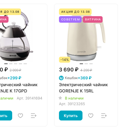
Я ДО 13.08
АКЦИЯ ДО 13.08
ИНА
СОВЕТУЕМ
ВИТРИНА
-14%
0 ₽
3 690 ₽
2 999 ₽
4 299 ₽
+299 ₽
+369 ₽
шбэк
Кешбэк
трический чайник
Электрический чайник
NJE K 17GPD
GORENJE K 15RL
наличии
Арт.
39141694
В наличии
Арт.
39123265
пить
Купить