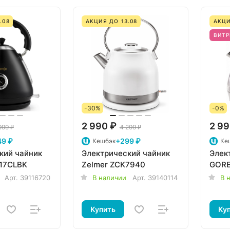
.08
АКЦИЯ ДО 13.08
АКЦИ
ВИТР
-30%
-0%
2 990 ₽
2 99
999 ₽
4 299 ₽
49 ₽
+299 ₽
Кешбэк
Ке
кий чайник
Электрический чайник
Элек
17CLBK
Zelmer ZCK7940
GORE
Арт.
39116720
В наличии
Арт.
39140114
В 
Купить
Ку