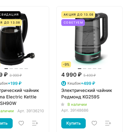
КВИДАЦИЯ
АКЦИЯ ДО 13.08
Я ДО 13.08
СОВЕТУЕМ
-9%
9 ₽
4 990 ₽
3 999 ₽
5 499 ₽
+199 ₽
+499 ₽
шбэк
Кешбэк
трический чайник
Электрический чайник
a Electric Kettle
Редмонд KG259S
-SH90W
В наличии
Арт.
39148686
наличии
Арт.
39136210
пить
Купить