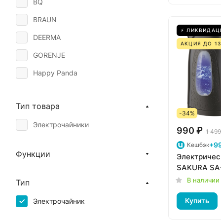
BQ
BRAUN
⚡ ЛИКВИДАЦ
DEERMA
АКЦИЯ ДО 13
GORENJE
Happy Panda
HOLBERG
Тип товара
Holt
-34%
Электрочайники
KITFORT
990 ₽
1 499
MAESTRO
+99
Кешбэк
Функции
Электричес
Ninja
SAKURA SA
REDMOND
В наличии
Тип
RUSSELL HOBBS
Купить
Электрочайник
SAKURA