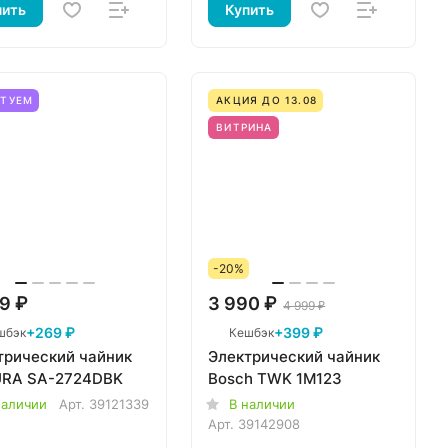
пить
Купить
ЕТУЕМ
АКЦИЯ ДО 13.08
ВИТРИНА
-20%
9 ₽
3 990 ₽
4 999 ₽
+269 ₽
+399 ₽
шбэк
Кешбэк
трический чайник
Электрический чайник
RA SA-2724DBK
Bosch TWK 1M123
наличии
Арт.
39121339
В наличии
Арт.
39142908