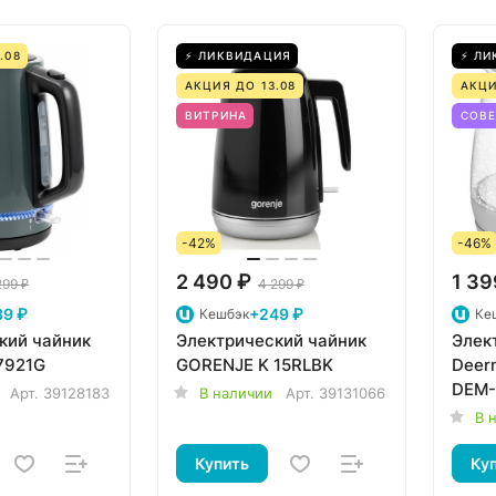
.08
⚡ ЛИКВИДАЦИЯ
⚡ ЛИ
АКЦИЯ ДО 13.08
АКЦИ
ВИТРИНА
СОВ
-42%
-46%
2 490 ₽
1 39
299 ₽
4 299 ₽
39 ₽
+249 ₽
Кешбэк
Ке
кий чайник
Электрический чайник
Элек
7921G
GORENJE K 15RLBK
Deerm
DEM
Арт.
39128183
В наличии
Арт.
39131066
В 
Купить
Ку