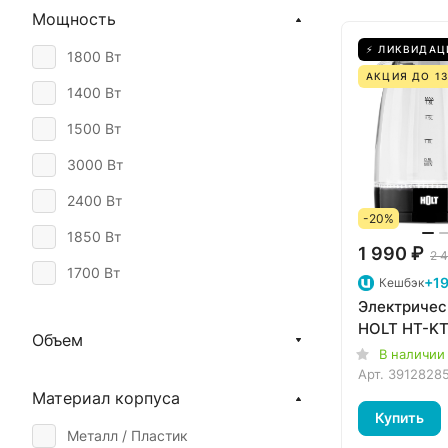
Мощность
Smeg
⚡ ЛИКВИДАЦ
1800 Вт
XIAOMI
АКЦИЯ ДО 13
1400 Вт
ZELMER
1500 Вт
Zwilling Enfinigy
3000 Вт
RED SOLUTION
2400 Вт
-20%
1850 Вт
1 990 ₽
2 4
1700 Вт
+19
Кешбэк
Электричес
2200 Вт
HOLT HT-KT
Объем
2000 Вт
В наличии
Арт.
3912828
Материал корпуса
Купить
Металл / Пластик