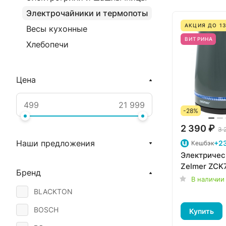
Электрочайники и термопоты
АКЦИЯ ДО 13
Весы кухонные
ВИТРИНА
Хлебопечи
Цена
-28%
2 390 ₽
3 
Наши предложения
+2
Кешбэк
Электричес
Zelmer ZCK
Бренд
В наличии
BLACKTON
BOSCH
Купить