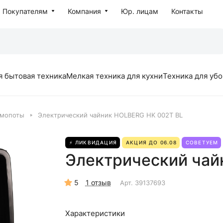
Покупателям
Компания
Юр. лицам
Контакты
я бытовая техника
Мелкая техника для кухни
Техника для уб
рмопоты
Электрический чайник HOLBERG HK 002T BL
⚡ ЛИКВИДАЦИЯ
АКЦИЯ ДО 06.08
СОВЕТУЕМ
Электрический чай
5
1 отзыв
Арт.
39137693
Характеристики