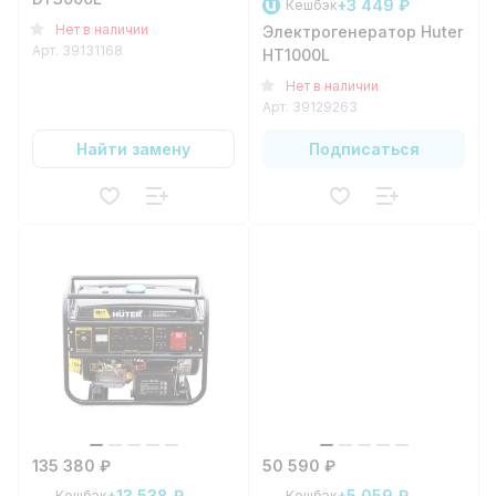
+3 449 ₽
Кешбэк
Нет в наличии
Электрогенератор Huter
Арт.
39131168
HT1000L
Нет в наличии
Арт.
39129263
Найти замену
Подписаться
135 380 ₽
50 590 ₽
+13 538 ₽
+5 059 ₽
Кешбэк
Кешбэк