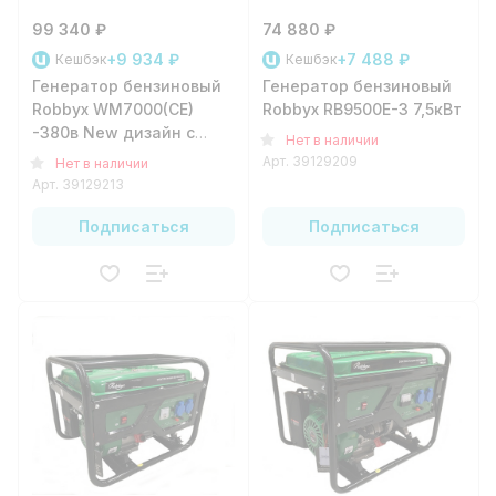
99 340 ₽
74 880 ₽
+9 934 ₽
+7 488 ₽
Кешбэк
Кешбэк
Генератор бензиновый
Генератор бензиновый
Robbyx WM7000(CE)
Robbyx RB9500E-3 7,5кВт
-380в New дизайн c
Нет в наличии
электростарт.
Арт.
39129209
Нет в наличии
Арт.
39129213
Подписаться
Подписаться