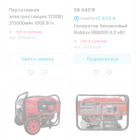
Портативная
58 040 ₽
электростанция 1200Вт
+5 804 ₽
Кешбэк
315000мАч 1008 Втч
Генератор бензиновый
EcoSolLi 220в черный;
Нет в наличии
Robbyx RB8000 6,0 кВт
кемпинговый генератор
Арт.
39149024
Нет в наличии
Арт.
39129208
Найти замену
Подписаться