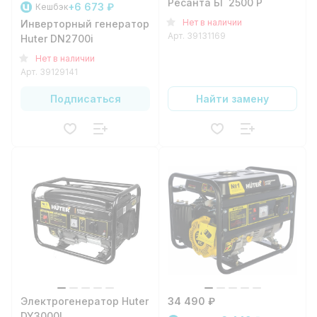
Ресанта БГ 2500 Р
+6 673 ₽
Кешбэк
Нет в наличии
Инверторный генератор
Арт.
39131169
Huter DN2700i
Нет в наличии
Арт.
39129141
Подписаться
Найти замену
Электрогенератор Huter
34 490 ₽
DY3000L