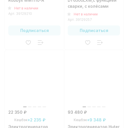
Robbyx WM1110-A
DY6500LXW,с функцией
сварки, с колёсами
Нет в наличии
Арт.
39129210
Нет в наличии
Арт.
39129257
Подписаться
Подписаться
22 350 ₽
93 480 ₽
+2 235 ₽
+9 348 ₽
Кешбэк
Кешбэк
Электрогенератор
Электрогенератор Huter