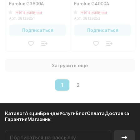
Eurolux G3600A
Eurolux G4000A
Нет в наличии
Нет в наличии
Арт.
39129251
Арт.
39129252
Подписаться
Подписаться
Загрузить еще
1
2
Каталог
Акции
Бренды
Услуги
Блог
Оплата
Доставка
Гарантия
Магазины