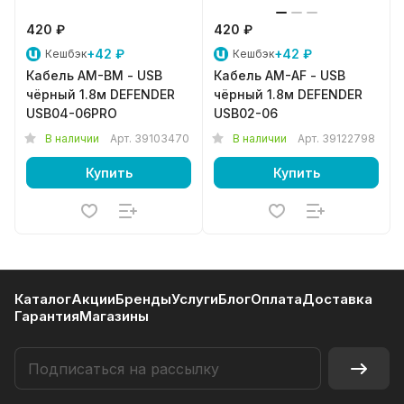
420 ₽
420 ₽
+42 ₽
+42 ₽
Кешбэк
Кешбэк
Кабель AM-BM - USB
Кабель AM-AF - USB
чёрный 1.8м DEFENDER
чёрный 1.8м DEFENDER
USB04-06PRO
USB02-06
В наличии
Арт.
39103470
В наличии
Арт.
39122798
Купить
Купить
Каталог
Акции
Бренды
Услуги
Блог
Оплата
Доставка
Гарантия
Магазины