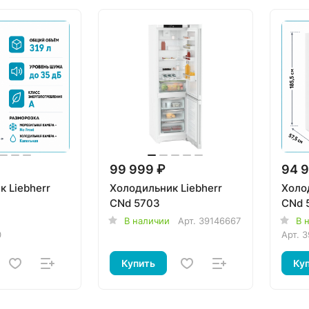
99 999 ₽
94 9
 Liebherr
Холодильник Liebherr
Холо
CNd 5703
CNd 
В наличии
Арт.
39146667
В 
0
Арт.
3
Купить
Ку