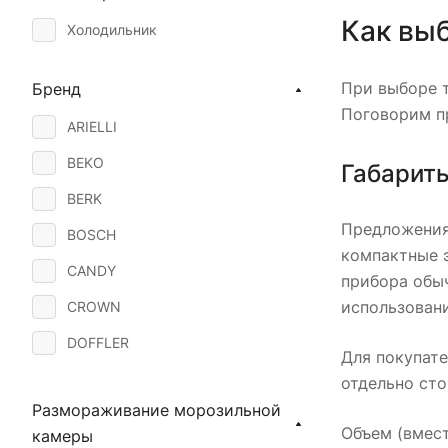
Как вы
Холодильник
При выборе т
Бренд
Поговорим п
ARIELLI
BEKO
Габарит
BERK
Предложения
BOSCH
компактные э
CANDY
прибора обыч
использовани
CROWN
DOFFLER
Для покупат
FINLUX
отдельно ст
Размораживание морозильной
GORENJE
Объем (вмест
камеры