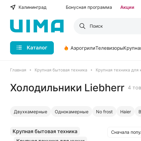
Калининград
Бонусная программа
Акции
Каталог
Аэрогрили
Телевизоры
Крупна
Главная
Крупная бытовая техника
Крупная техника для 
Холодильники Liebherr
4 то
Двухкамерные
Однокамерные
No frost
Haier
B
Крупная бытовая техника
Сначала поп