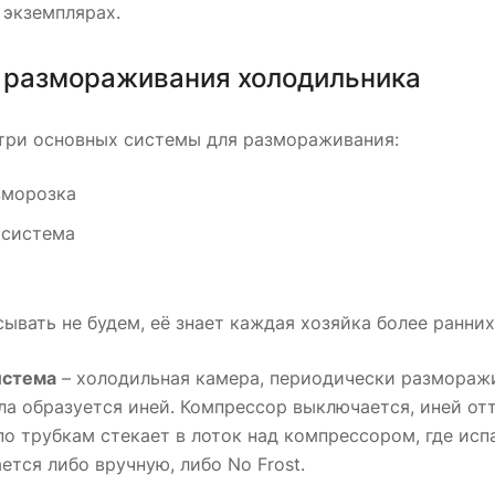
 экземплярах.
 размораживания холодильника
три основных системы для размораживания:
зморозка
 система
ывать не будем, её знает каждая хозяйка более ранни
истема
– холодильная камера, периодически размораж
ла образуется иней. Компрессор выключается, иней отт
по трубкам стекает в лоток над компрессором, где исп
тся либо вручную, либо No Frost.