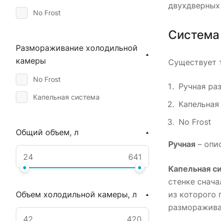
JACKY'S
двухдверных
No Frost
HOLBERG
Система
INDESIT
Размораживание холодильной
LG
камеры
Существует 
LIEBHERR
No Frost
Ручная ра
NASH
Капельная система
Капельная
SAMSUNG
No Frost
STANDART
Общий объем, л
Ручная
– опис
WHIRLPOOL
Капельная с
стенке снача
из которого 
Объем холодильной камеры, л
размораживае