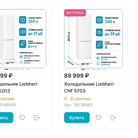
ВИТРИНА
99 ₽
89 999 ₽
дильник Liebherr
Холодильник Liebherr
5203
CNf 5703
наличии
В наличии
9146666
Арт.
39138983
пить
Купить