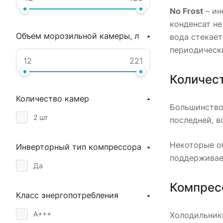
No Frost
– ин
конденсат не
Объем морозильной камеры, л
вода стекает
периодическ
Количес
Количество камер
Большинство 
2 шт
последней, в
Некоторые о
Инверторный тип компрессора
поддерживае
Да
Компрес
Класс энергопотребления
A+++
Холодильник