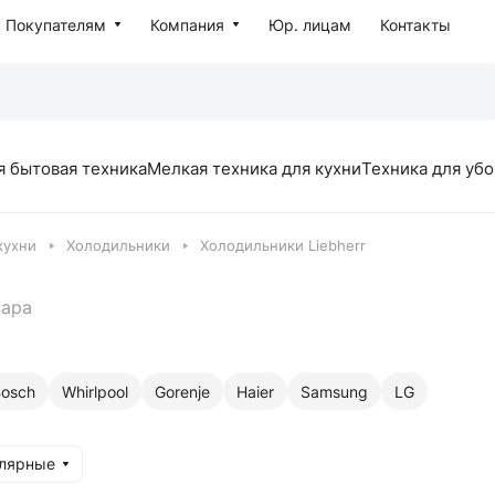
Покупателям
Компания
Юр. лицам
Контакты
я бытовая техника
Мелкая техника для кухни
Техника для уб
кухни
Холодильники
Холодильники Liebherr
вара
osch
Whirlpool
Gorenje
Haier
Samsung
LG
улярные