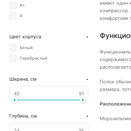
имеют один к
A+
компрессор. 
A
комфортная 
Функцио
Цвет корпуса
Белый
Функциональн
Серебристый
содержимого
располагаетс
Ширина, см
Полок обычно
размера, лот
Расположени
Глубина, см
Морозильник