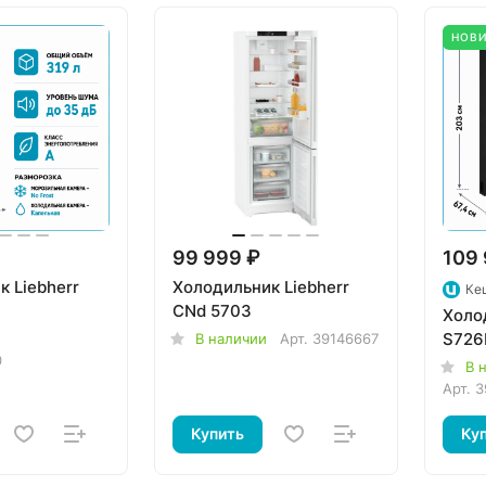
НОВ
99 999 ₽
109 
 Liebherr
Холодильник Liebherr
Ке
CNd 5703
Холо
S726
В наличии
Арт.
39146667
0
В 
Арт.
3
Купить
Ку