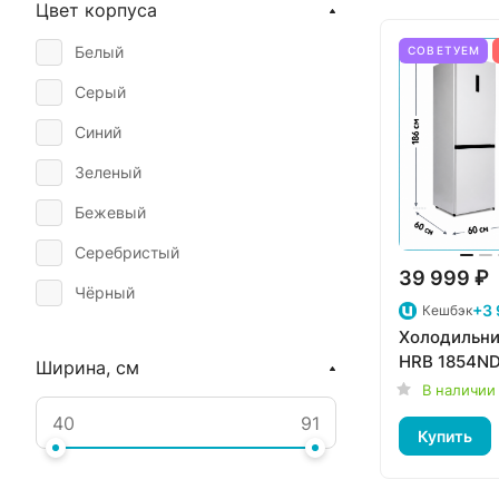
Цвет корпуса
E
Белый
СОВЕТУЕМ
F
Серый
Синий
Зеленый
Бежевый
Серебристый
39 999 ₽
Чёрный
+3 
Кешбэк
Чёрное стекло
Холодильн
HRB 1854N
Ширина, см
Графит
В наличии
Нержавеющая сталь
Купить
Белое стекло
Черный