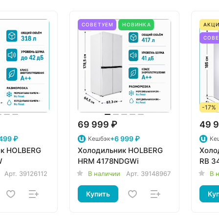
СОВЕТУЕМ
НОВИНКА
АКЦИ
СОВ
-17%
69 999 ₽
49 9
499 ₽
+6 999 ₽
Кешбэк
Ке
ик HOLBERG
Холодильник HOLBERG
Холо
W
HRM 4178NDGWi
RB 3
Арт.
39126112
В наличии
Арт.
39148967
В 
Купить
Ку