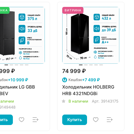
ИНКА
ВИТРИНА
999 ₽
74 999 ₽
+10 999 ₽
+7 499 ₽
шбэк
Кешбэк
дильник LG GBB
Холодильник HOLBERG
BEV
HRB 4321NDGBi
наличии
В наличии
Арт.
39143175
9149448
пить
Купить