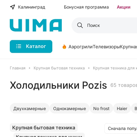
Калининград
Бонусная программа
Акции
Каталог
Аэрогрили
Телевизоры
Крупна
Главная
Крупная бытовая техника
Крупная техника для 
Холодильники Pozis
65 товаро
Двухкамерные
Однокамерные
No frost
Haier
B
Крупная бытовая техника
Сначала поп