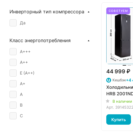
Инверторный тип компрессора
СОВЕТУЕМ
Да
Класс энергопотребления
A+++
A++
44 999 ₽
E (A++)
+4 
Кешбэк
A+
Холодильн
HRB 2001N
A
В наличии
B
Арт.
3914532
C
Купить
D