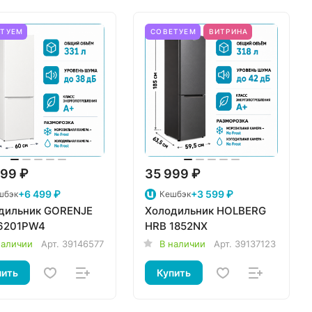
ЕТУЕМ
СОВЕТУЕМ
ВИТРИНА
99 ₽
35 999 ₽
+6 499 ₽
+3 599 ₽
шбэк
Кешбэк
дильник GORENJE
Холодильник HOLBERG
6201PW4
HRB 1852NX
наличии
Арт.
39146577
В наличии
Арт.
39137123
пить
Купить