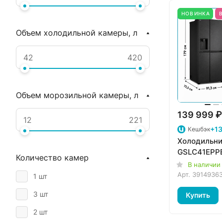
НОВИНКА
Объем холодильной камеры, л
Объем морозильной камеры, л
139 999 ₽
+13
Кешбэк
Холодильни
GSLC41EPP
Количество камер
В наличии
Арт.
3914936
1 шт
3 шт
Купить
2 шт