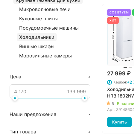
Крупная техника для кухни
Микроволновые печи
СОВЕТУЕМ
Кухонные плиты
ХИТ
Посудомоечные машины
Холодильники
Винные шкафы
Морозильные камеры
27 999 ₽
Цена
+2 
Кешбэк
Холодильн
HRB 1802N
5
В налич
Арт.
3914860
Наши предложения
Купить
Тип товара