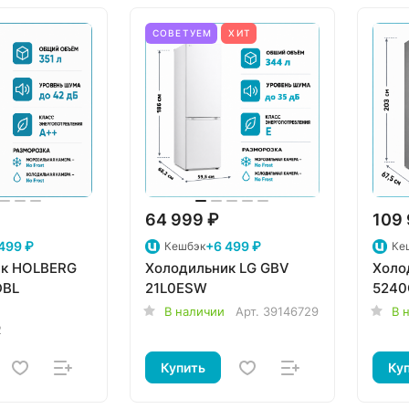
СОВЕТУЕМ
ХИТ
64 999 ₽
109 
499 ₽
+6 499 ₽
Кешбэк
Ке
ик HOLBERG
Холодильник LG GBV
Холо
DBL
21L0ESW
5240
В наличии
Арт.
39146729
В 
2
Купить
Ку