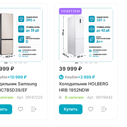
СОВЕТУЕМ
999 ₽
39 999 ₽
+10 999 ₽
+3 999 ₽
шбэк
Кешбэк
дильник Samsung
Холодильник HOLBERG
8C7B5D39/EF
HRB 1952NDW
наличии
Арт.
39147225
В наличии
Арт.
39119442
пить
Купить