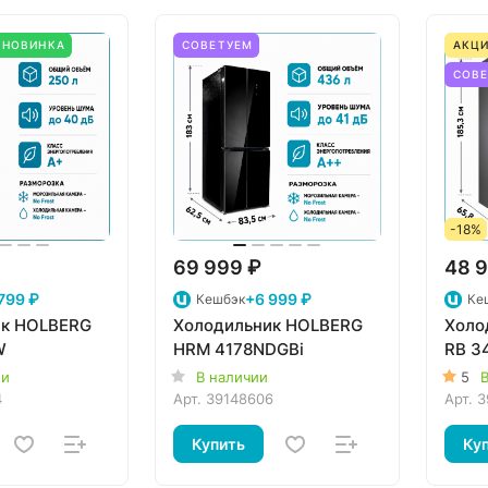
НОВИНКА
СОВЕТУЕМ
АКЦИ
СОВ
-18%
69 999 ₽
48 9
799 ₽
+6 999 ₽
Кешбэк
Ке
ик HOLBERG
Холодильник HOLBERG
Холо
W
HRM 4178NDGBi
RB 3
ии
В наличии
5
В
4
Арт.
39148606
Арт.
3
Купить
Ку