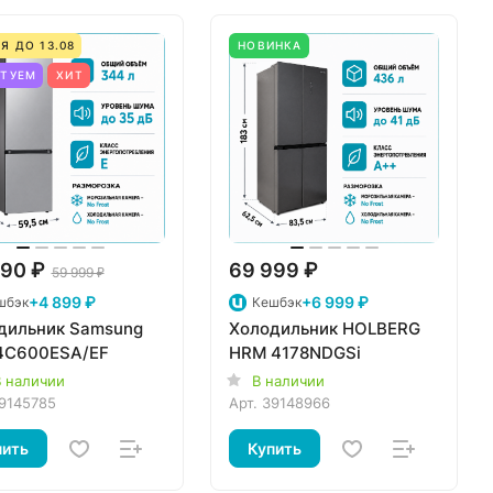
Я ДО 13.08
НОВИНКА
ЕТУЕМ
ХИТ
90 ₽
69 999 ₽
59 999 ₽
+4 899 ₽
+6 999 ₽
шбэк
Кешбэк
дильник Samsung
Холодильник HOLBERG
4C600ESA/EF
HRM 4178NDGSi
 наличии
В наличии
9145785
Арт.
39148966
пить
Купить