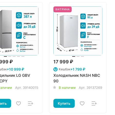
ВИТРИНА
999 ₽
17 999 ₽
+10 999 ₽
+1 799 ₽
шбэк
Кешбэк
дильник LG GBV
Холодильник NASH NBC
CPY
90
наличии
Арт.
39140015
В наличии
Арт.
39137269
пить
Купить