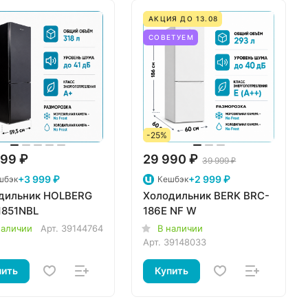
АКЦИЯ ДО 13.08
СОВЕТУЕМ
-25%
99 ₽
29 990 ₽
39 999 ₽
+3 999 ₽
+2 999 ₽
шбэк
Кешбэк
дильник HOLBERG
Холодильник BERK BRC-
1851NBL
186E NF W
наличии
Арт.
39144764
В наличии
Арт.
39148033
пить
Купить