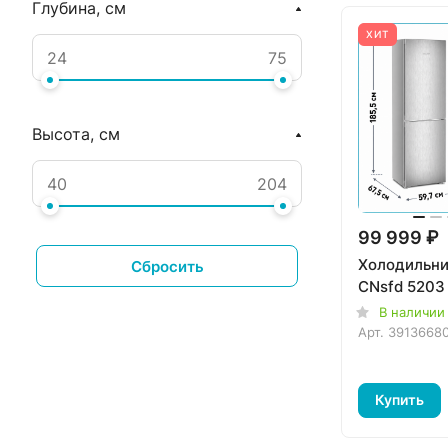
Глубина, см
Серое стекло
ХИТ
Высота, см
99 999 ₽
Холодильник
Сбросить
CNsfd 5203
В наличии
Арт.
3913668
Купить