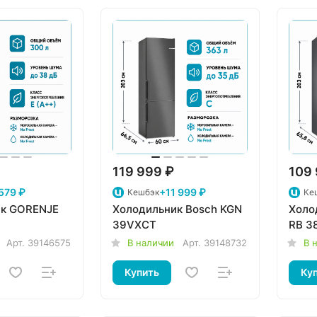
119 999 ₽
109 
579 ₽
+11 999 ₽
Кешбэк
Ке
ик GORENJE
Холодильник Bosch KGN
Холо
39VXCT
RB 3
Арт.
39146575
В наличии
Арт.
39148732
В 
Купить
Ку