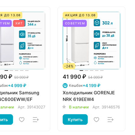
Я ДО 13.08
АКЦИЯ ДО 13.08
ЕТУЕМ
ХИТ
СОВЕТУЕМ
-24%
90 ₽
41 990 ₽
59 999 ₽
54 999 ₽
+4 999 ₽
+4 199 ₽
шбэк
Кешбэк
дильник Samsung
Холодильник GORENJE
4C600EWW/EF
NRK 619EEW4
наличии
Арт.
39143027
В наличии
Арт.
39146576
пить
Купить