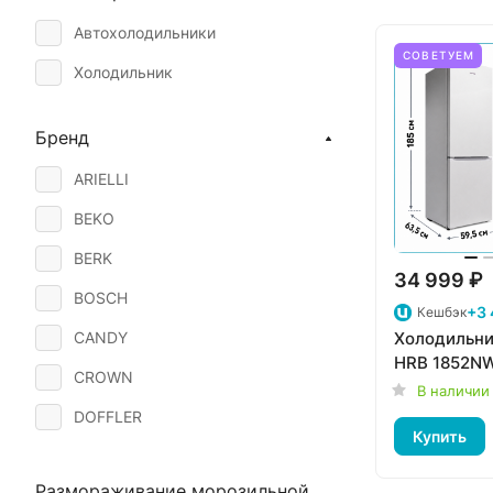
Автохолодильники
СОВЕТУЕМ
Холодильник
Бренд
ARIELLI
BEKO
BERK
34 999 ₽
BOSCH
+3 
Кешбэк
Холодильн
CANDY
HRB 1852N
CROWN
В наличии
DOFFLER
Купить
FINLUX
Размораживание морозильной