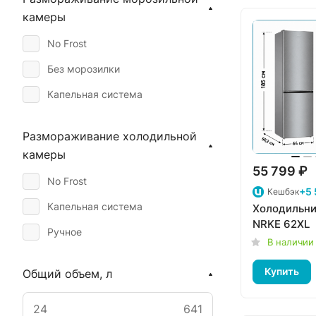
GORENJE
камеры
JACKY'S
No Frost
HOLBERG
Без морозилки
INDESIT
Капельная система
LG
LIEBHERR
Размораживание холодильной
камеры
NASH
55 799 ₽
SAMSUNG
No Frost
+5 
Кешбэк
STANDART
Капельная система
Холодильн
NRKE 62XL
WHIRLPOOL
Ручное
В наличии
Купить
Общий объем, л