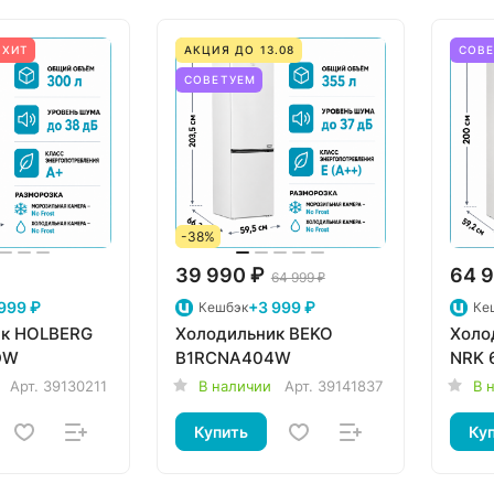
ХИТ
АКЦИЯ ДО 13.08
СОВ
СОВЕТУЕМ
-38%
39 990 ₽
64 9
64 999 ₽
999 ₽
+3 999 ₽
Кешбэк
Ке
ик HOLBERG
Холодильник BEKO
Холо
DW
B1RCNA404W
NRK 
Арт.
39130211
В наличии
Арт.
39141837
В 
Купить
Ку