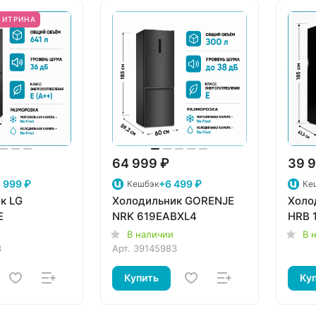
ВИТРИНА
64 999 ₽
39 9
 999 ₽
+6 499 ₽
Кешбэк
Ке
к LG
Холодильник GORENJE
Холо
E
NRK 619EABXL4
HRB 
В наличии
В 
3
Арт.
39145983
Купить
Ку