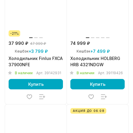
-21%
37 990 ₽
74 999 ₽
47 999 ₽
+3 799 ₽
+7 499 ₽
Кешбэк
Кешбэк
Холодильник Finlux FXCA
Холодильник HOLBERG
37900NFE
HRB 4321NDGW
В наличии
Арт.
39142931
В наличии
Арт.
39119426
Купить
Купить
АКЦИЯ ДО 06.08