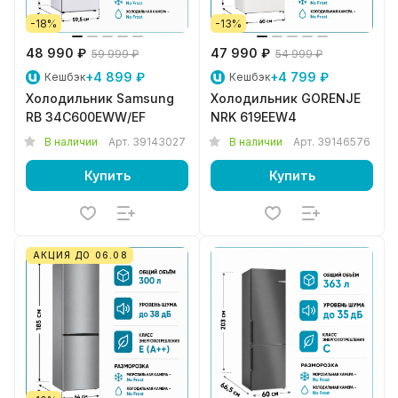
-18%
-13%
48 990 ₽
47 990 ₽
59 999 ₽
54 999 ₽
+4 899 ₽
+4 799 ₽
Кешбэк
Кешбэк
Холодильник Samsung
Холодильник GORENJE
RB 34C600EWW/EF
NRK 619EEW4
В наличии
Арт.
39143027
В наличии
Арт.
39146576
Купить
Купить
АКЦИЯ ДО 06.08