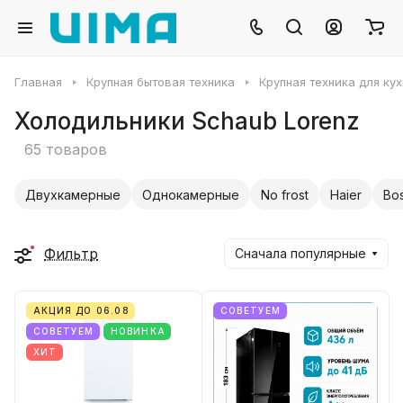
Главная
Крупная бытовая техника
Крупная техника для ку
Холодильники Schaub Lorenz
65 товаров
Двухкамерные
Однокамерные
No frost
Haier
Bo
Фильтр
Сначала популярные
АКЦИЯ ДО 06.08
СОВЕТУЕМ
СОВЕТУЕМ
НОВИНКА
ХИТ