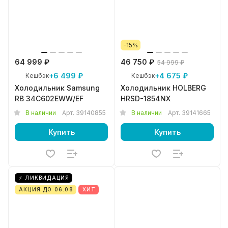
-15%
64 999 ₽
46 750 ₽
54 999 ₽
+6 499 ₽
+4 675 ₽
Кешбэк
Кешбэк
Холодильник Samsung
Холодильник HOLBERG
RB 34C602EWW/EF
HRSD-1854NX
В наличии
Арт.
39140855
В наличии
Арт.
39141665
Купить
Купить
⚡ ЛИКВИДАЦИЯ
АКЦИЯ ДО 06.08
ХИТ