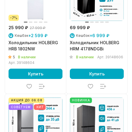
-7%
25 990 ₽
69 999 ₽
27 999 ₽
+2 599 ₽
+6 999 ₽
Кешбэк
Кешбэк
Холодильник HOLBERG
Холодильник HOLBERG
HRB 1802NW
HRM 4178NDGBi
5
В наличии
В наличии
Арт.
39148606
Арт.
39148604
Купить
Купить
АКЦИЯ ДО 06.08
НОВИНКА
СОВЕТУЕМ
ХИТ