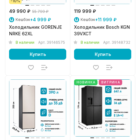
-10%
49 990 ₽
119 999 ₽
55 799 ₽
+4 999 ₽
+11 999 ₽
Кешбэк
Кешбэк
Холодильник GORENJE
Холодильник Bosch KGN
NRKE 62XL
39VXCT
В наличии
Арт.
39146575
В наличии
Арт.
39148732
Купить
Купить
НОВИНКА
ВИТРИНА