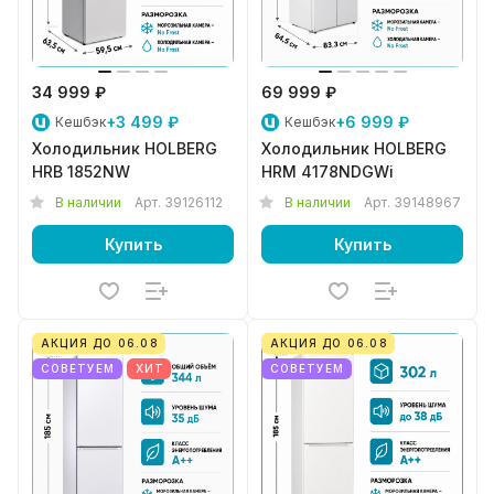
34 999 ₽
69 999 ₽
+3 499 ₽
+6 999 ₽
Кешбэк
Кешбэк
Холодильник HOLBERG
Холодильник HOLBERG
HRB 1852NW
HRM 4178NDGWi
В наличии
Арт.
39126112
В наличии
Арт.
39148967
Купить
Купить
АКЦИЯ ДО 06.08
АКЦИЯ ДО 06.08
СОВЕТУЕМ
ХИТ
СОВЕТУЕМ