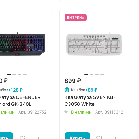
ВИТРИНА
0 ₽
899 ₽
+128 ₽
+89 ₽
шбэк
Кешбэк
иатура DEFENDER
Клавиатура SVEN KB-
rlord GK-340L
C3050 White
наличии
Арт.
39122752
В наличии
Арт.
39115342
пить
Купить