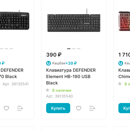
390 ₽
1 71
 ₽
+39 ₽
Кешбэк
Ке
 DEFENDER
Клавиатура DEFENDER
Клав
70 Black
Element HB-190 USB
Chim
Black
Арт.
39135541
В 
В наличии
Арт.
39135540
Купить
Ку