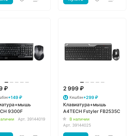
9 ₽
2 999 ₽
+149 ₽
+299 ₽
шбэк
Кешбэк
иатура+мышь
Клавиатура+мышь
CH 9300F
A4TECH Fstyler FB2535C
наличии
Арт.
39144019
В наличии
Арт.
39144025