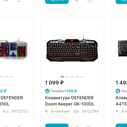
1 099 ₽
1 49
6 ₽
+109 ₽
Кешбэк
Ке
 DEFENDER
Клавиатура DEFENDER
Клав
-350L
Doom Keeper GK-100DL
A4TE
Арт.
39122753
В наличии
Арт.
39122744
В 