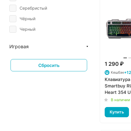
Серебристый
Чёрный
Черный
Игровая
1 290 ₽
Сбросить
+12
Кешбэк
Клавиатура
Smartbuy R
Heart 354 
(SBK-354GU
В наличии
Купить