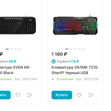
 ₽
1 190 ₽
+49 ₽
+119 ₽
шбэк
Кешбэк
иатура SVEN KB-
Клавиатура ОКЛИК 721G
0 Black
Sheriff Черный USB
наличии
Арт.
39115344
В наличии
Арт.
39122728
пить
Купить