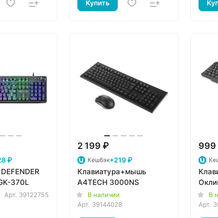
Купить
Ку
2 199 ₽
999
28 ₽
+219 ₽
Кешбэк
Ке
 DEFENDER
Клавиатура+мышь
Клав
 GK-370L
A4TECH 3000NS
Окли
Арт.
39122755
В наличии
В 
Арт.
39144028
Арт.
3