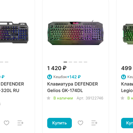
1 420 ₽
499
 ₽
+142 ₽
Кешбэк
Ке
 DEFENDER
Клавиатура DEFENDER
Клав
-320L RU
Gelios GK-174DL
Legi
В наличии
Арт.
39122746
В 
3
Купить
Ку