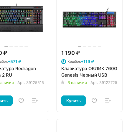
0 ₽
1 190 ₽
+571 ₽
+119 ₽
шбэк
Кешбэк
иатура Redragon
Клавиатура ОКЛИК 760G
 2 RU
Genesis Черный USB
наличии
Арт.
39125515
В наличии
Арт.
39122725
пить
Купить