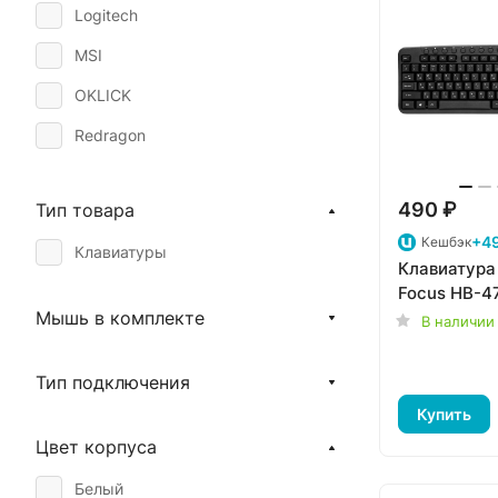
Logitech
MSI
OKLICK
Redragon
SmartBuy
490 ₽
Тип товара
SVEN
+49
Кешбэк
Клавиатуры
Клавиатура
Focus HB-4
Мышь в комплекте
В наличии
Тип подключения
Купить
Цвет корпуса
Белый