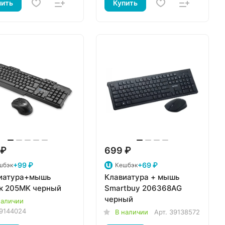
пить
Купить
 ₽
699 ₽
+99 ₽
+69 ₽
шбэк
Кешбэк
иатура+мышь
Клавиатура + мышь
к 205MK черный
Smartbuy 206368AG
черный
наличии
9144024
В наличии
Арт.
39138572