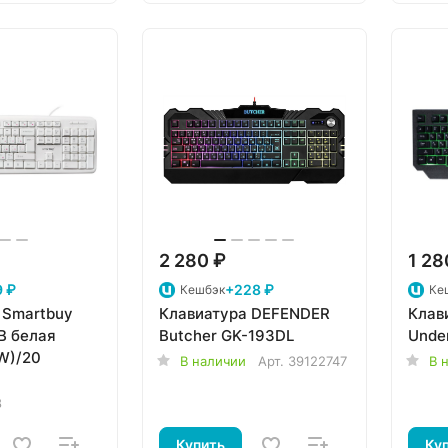
2 280 ₽
1 28
 ₽
+228 ₽
Кешбэк
Ке
 Smartbuy
Клавиатура DEFENDER
Клав
B белая
Butcher GK-193DL
Unde
W)/20
В наличии
Арт.
39122747
В 
8
Купить
Ку