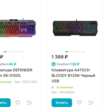
 ₽
1 399 ₽
+49 ₽
+139 ₽
шбэк
Кешбэк
иатура DEFENDER
Клавиатура A4TECH
on GK-010DL
BLOODY B135N Черный
USB
наличии
Арт.
39122743
В наличии
Арт.
39144026
пить
Купить