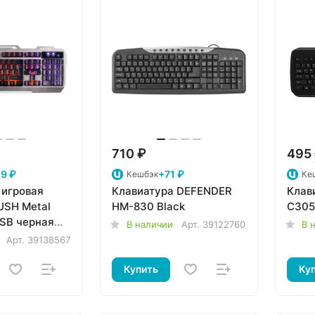
710 ₽
495
9 ₽
+71 ₽
Кешбэк
Ке
 игровая
Клавиатура DEFENDER
Клав
USH Metal
HM-830 Black
C305
USB черная
В наличии
Арт.
39122760
В 
-K)/20
Арт.
39138567
Купить
Ку