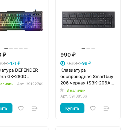
0 ₽
990 ₽
+171 ₽
+99 ₽
шбэк
Кешбэк
иатура DEFENDER
Клавиатура
era GK-280DL
беспроводная Smartbuy
206 черная (SBK-206AG-
наличии
Арт.
39122749
K)/20
В наличии
Арт.
39138566
пить
Купить