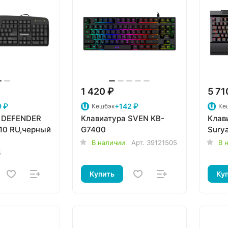
1 420 ₽
5 71
 ₽
+142 ₽
Кешбэк
Ке
 DEFENDER
Клавиатура SVEN KB-
Клав
910 RU,черный
G7400
Surya
В наличии
Арт.
39121505
В 
5
Купить
Ку