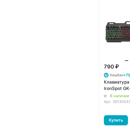
790 ₽
+79
Кешбэк
Клавиатура
IronSpot GK
В наличии
Арт.
3913554
Купить