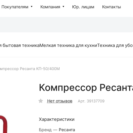
Покупателям
Компания
Юр. лицам
Контакты
я бытовая техника
Мелкая техника для кухни
Техника для уб
мпрессор Ресанта КП-50/400М
Компрессор Ресан
Нет отзывов
Арт.
39137709
Характеристики
Бренд
—
Ресанта