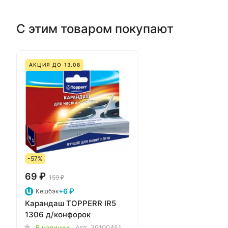
С этим товаром покупают
АКЦИЯ ДО 13.08
-57%
69 ₽
159 ₽
+6 ₽
Кешбэк
Карандаш TOPPERR IR5
1306 д/конфорок
В наличии
Арт.
39100451