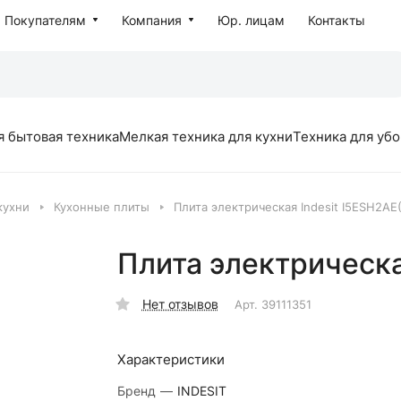
Покупателям
Компания
Юр. лицам
Контакты
я бытовая техника
Мелкая техника для кухни
Техника для уб
кухни
Кухонные плиты
Плита электрическая Indesit I5ESH2AE
Плита электрическа
Нет отзывов
Арт.
39111351
Характеристики
Бренд
—
INDESIT