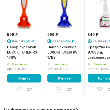
599 ₽
599 ₽
349 ₽
+59 ₽
+59 ₽
+3
Кешбэк
Кешбэк
Кешбэк
Набор скребков
Набор скребков
Средство B
EUROKITCHEN RS-
EUROKITCHEN RS-
97038 д/
17RW
17BY
стеклокера
плит
В наличии
В наличии
В наличии
Арт.
39141818
Арт.
39141817
Арт.
39120206
Купить
Купить
Купит