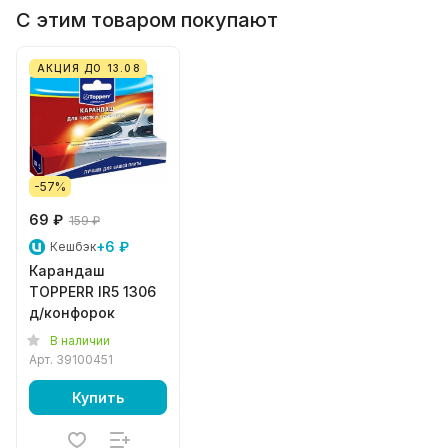
С этим товаром покупают
АКЦИЯ ДО 13.08
-57%
69 ₽
159 ₽
+6 ₽
Кешбэк
Карандаш
TOPPERR IR5 1306
д/конфорок
В наличии
Арт.
39100451
Купить