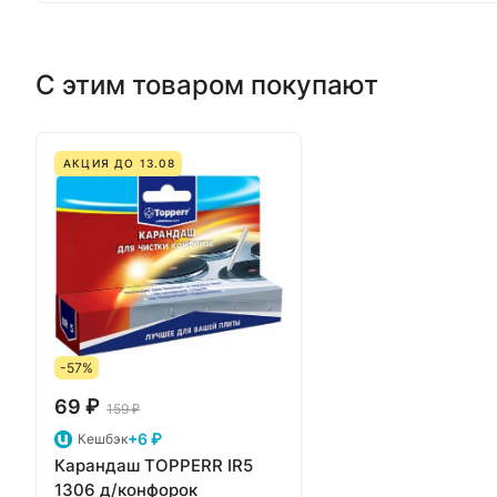
С этим товаром покупают
АКЦИЯ ДО 13.08
-57%
69 ₽
159 ₽
+6 ₽
Кешбэк
Карандаш TOPPERR IR5
1306 д/конфорок