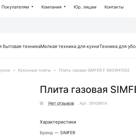
Покупателям
Компания
Юр. лицам
Контакты
я бытовая техника
Мелкая техника для кухни
Техника для уб
кухни
Кухонные плиты
Плита газовая SIMFER F 66GW41002
Плита газовая SIM
Нет отзывов
Арт.
39109614
Характеристики
Бренд
—
SIMFER