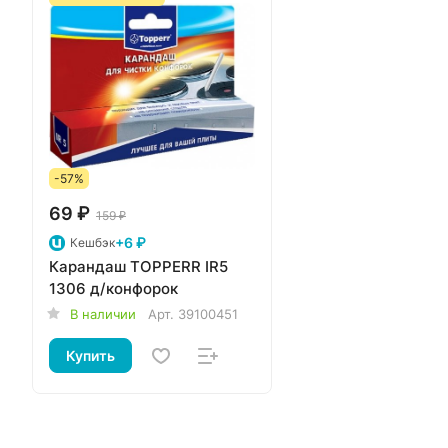
-57%
69 ₽
159 ₽
+6 ₽
Кешбэк
Карандаш TOPPERR IR5
1306 д/конфорок
В наличии
Арт.
39100451
Купить