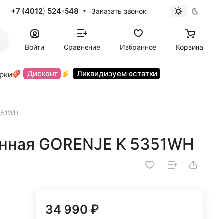
+7 (4012) 524-548
Заказать звонок
Войти
Сравнение
Избранное
Корзина
Дисконт
Ликвидируем остатки
орки
351WH
анная GORENJE K 5351WH
34 990 ₽