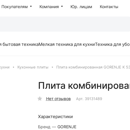
Покупателям
Компания
Юр. лицам
Контакты
я бытовая техника
Мелкая техника для кухни
Техника для уб
кухни
Кухонные плиты
Плита комбинированная GORENJE K 5
Плита комбиниров
Нет отзывов
Арт.
39131489
Характеристики
Бренд
—
GORENJE