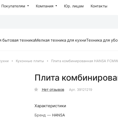
Покупателям
Компания
Юр. лицам
Контакты
я бытовая техника
Мелкая техника для кухни
Техника для уб
кухни
Кухонные плиты
Плита комбинированная HANSA FCMW
Плита комбиниров
Нет отзывов
Арт.
39121219
Характеристики
Бренд
—
HANSA