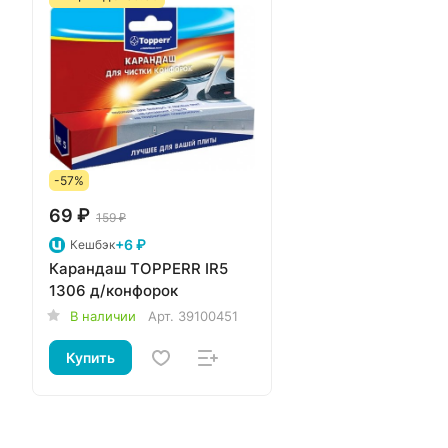
-57%
69 ₽
159 ₽
+6 ₽
Кешбэк
Карандаш TOPPERR IR5
1306 д/конфорок
В наличии
Арт.
39100451
Купить