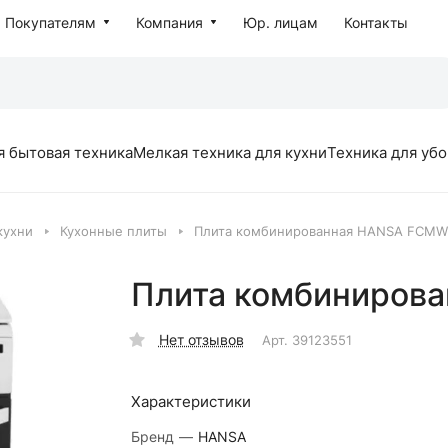
Покупателям
Компания
Юр. лицам
Контакты
я бытовая техника
Мелкая техника для кухни
Техника для уб
кухни
Кухонные плиты
Плита комбинированная HANSA FCMW
Плита комбиниров
Нет отзывов
Арт.
39123551
Характеристики
Бренд
—
HANSA