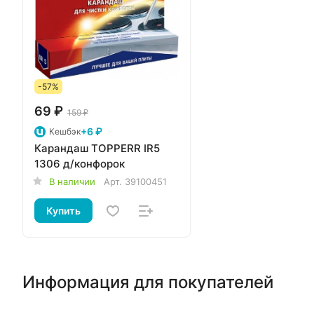
-57%
69 ₽
159 ₽
+6 ₽
Кешбэк
Карандаш TOPPERR IR5
1306 д/конфорок
В наличии
Арт.
39100451
Купить
Информация для покупателей