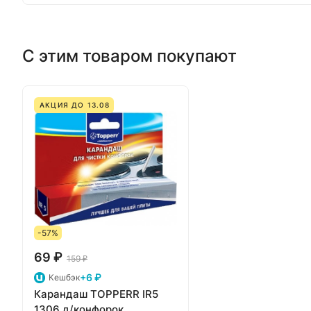
С этим товаром покупают
АКЦИЯ ДО 13.08
-57%
69 ₽
159 ₽
+6 ₽
Кешбэк
Карандаш TOPPERR IR5
1306 д/конфорок