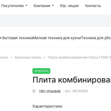
Покупателям
Компания
Юр. лицам
Контакты
я бытовая техника
Мелкая техника для кухни
Техника для уб
кухни
Кухонные плиты
Плита комбинированная Hansa FCMX 
НОВИНКА
Плита комбинирова
Нет отзывов
Арт.
39144083
Характеристики