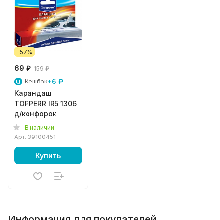
-57%
69 ₽
159 ₽
+6 ₽
Кешбэк
Карандаш
TOPPERR IR5 1306
д/конфорок
В наличии
Арт.
39100451
Купить
Информация для покупателей