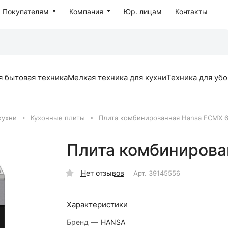
Покупателям
Компания
Юр. лицам
Контакты
я бытовая техника
Мелкая техника для кухни
Техника для уб
кухни
Кухонные плиты
Плита комбинированная Hansa FCMX 
Плита комбинирова
Нет отзывов
Арт.
39145556
Характеристики
Бренд
—
HANSA