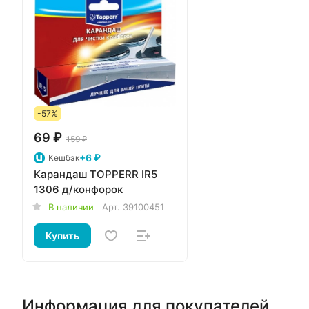
-57%
69 ₽
159 ₽
+6 ₽
Кешбэк
Карандаш TOPPERR IR5
1306 д/конфорок
В наличии
Арт.
39100451
Купить
Информация для покупателей