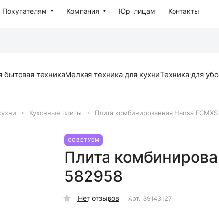
Покупателям
Компания
Юр. лицам
Контакты
я бытовая техника
Мелкая техника для кухни
Техника для уб
кухни
Кухонные плиты
Плита комбинированная Hansa FCMXS
СОВЕТУЕМ
Плита комбинирова
582958
Нет отзывов
Арт.
39143127