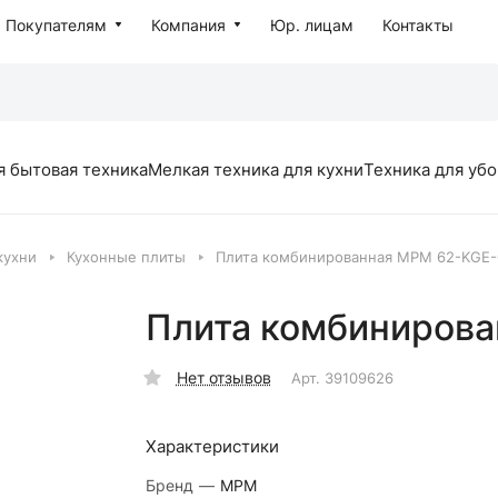
Покупателям
Компания
Юр. лицам
Контакты
я бытовая техника
Мелкая техника для кухни
Техника для уб
кухни
Кухонные плиты
Плита комбинированная MPM 62-KGE-
Плита комбиниров
Нет отзывов
Арт.
39109626
Характеристики
Бренд
—
MPM