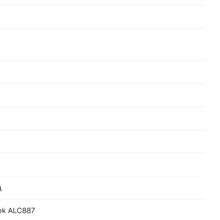
ц
tek ALC887