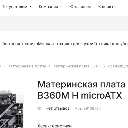
Покупателям
Компания
Юр. лицам
Контакты
я бытовая техника
Мелкая техника для кухни
Техника для уб
К
Материнские платы
Материнская плата LGA 1151 v2 Gigaby
Материнская плата 
B360M H microATX
Нет отзывов
Арт.
39108794
Характеристики