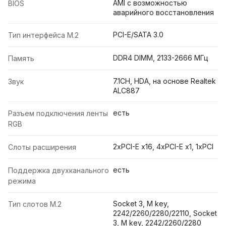
AMI c возможностью
BIOS
аварийного восстановления
PCI-E/SATA 3.0
Тип интерфейса M.2
DDR4 DIMM, 2133-2666 МГц
Память
7.1CH, HDA, на основе Realtek
Звук
ALC887
есть
Разъем подключения ленты
RGB
2xPCI-E x16, 4xPCI-E x1, 1xPCI
Слоты расширения
есть
Поддержка двухканального
режима
Socket 3, M key,
Тип слотов M.2
2242/2260/2280/22110, Socket
3, M key, 2242/2260/2280