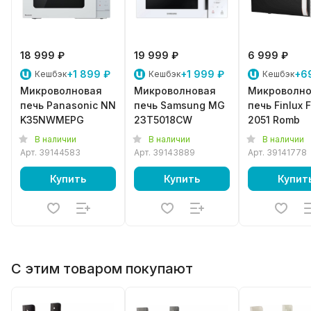
18 999 ₽
19 999 ₽
6 999 ₽
+1 899 ₽
+1 999 ₽
+6
Кешбэк
Кешбэк
Кешбэк
Микроволновая
Микроволновая
Микроволно
печь Panasonic NN
печь Samsung MG
печь Finlux
K35NWMEPG
23T5018CW
2051 Romb
В наличии
В наличии
В наличии
Арт.
39144583
Арт.
39143889
Арт.
39141778
Купить
Купить
Купит
С этим товаром покупают