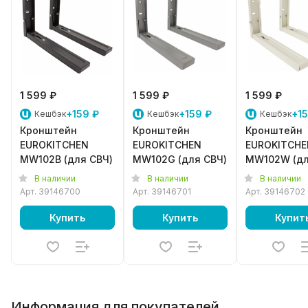
1 599 ₽
1 599 ₽
1 599 ₽
+159 ₽
+159 ₽
+15
Кешбэк
Кешбэк
Кешбэк
Кронштейн
Кронштейн
Кронштейн
EUROKITCHEN
EUROKITCHEN
EUROKITCHE
MW102B (для СВЧ)
MW102G (для СВЧ)
MW102W (д
СВЧ)
В наличии
В наличии
В наличии
Арт.
39146700
Арт.
39146701
Арт.
39146702
Купить
Купить
Купит
Информация для покупателей