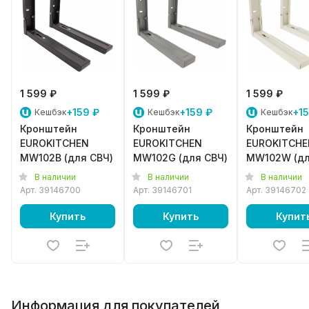
1 599 ₽
1 599 ₽
1 599 ₽
+159 ₽
+159 ₽
+15
Кешбэк
Кешбэк
Кешбэк
Кронштейн
Кронштейн
Кронштейн
EUROKITCHEN
EUROKITCHEN
EUROKITCHE
MW102B (для СВЧ)
MW102G (для СВЧ)
MW102W (д
СВЧ)
В наличии
В наличии
В наличии
Арт.
39146700
Арт.
39146701
Арт.
39146702
Купить
Купить
Купит
Информация для покупателей