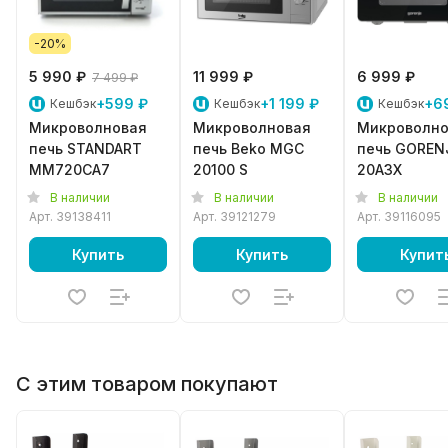
-20%
5 990 ₽
11 999 ₽
6 999 ₽
7 499 ₽
+599 ₽
+1 199 ₽
+6
Кешбэк
Кешбэк
Кешбэк
Микроволновая
Микроволновая
Микроволно
печь STANDART
печь Beko MGC
печь GOREN
MM720CA7
20100 S
20A3X
В наличии
В наличии
В наличии
Арт.
39138411
Арт.
39121279
Арт.
39116095
Купить
Купить
Купит
С этим товаром покупают