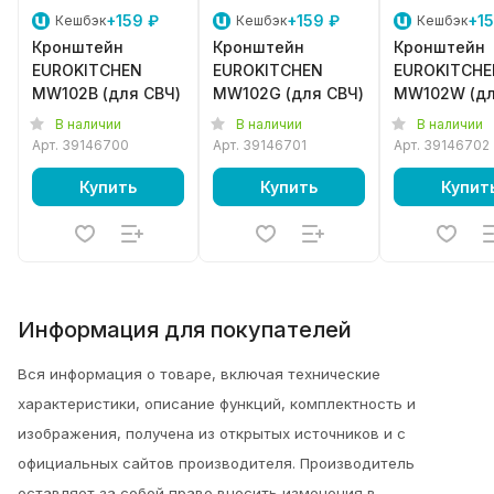
+159 ₽
+159 ₽
+15
Кешбэк
Кешбэк
Кешбэк
Кронштейн
Кронштейн
Кронштейн
EUROKITCHEN
EUROKITCHEN
EUROKITCHE
MW102B (для СВЧ)
MW102G (для СВЧ)
MW102W (д
СВЧ)
В наличии
В наличии
В наличии
Арт.
39146700
Арт.
39146701
Арт.
39146702
Купить
Купить
Купит
Информация для покупателей
Вся информация о товаре, включая технические
характеристики, описание функций, комплектность и
изображения, получена из открытых источников и с
официальных сайтов производителя. Производитель
оставляет за собой право вносить изменения в