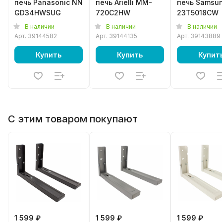
печь Panasonic NN
печь Arielli MM-
печь Samsu
GD34HWSUG
720C2HW
23T5018CW
В наличии
В наличии
В наличии
Арт.
39144582
Арт.
39144135
Арт.
39143889
Купить
Купить
Купит
С этим товаром покупают
1 599 ₽
1 599 ₽
1 599 ₽