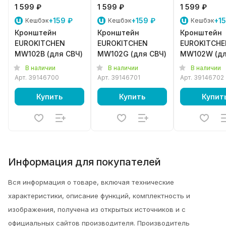
1 599 ₽
1 599 ₽
1 599 ₽
+159 ₽
+159 ₽
+15
Кешбэк
Кешбэк
Кешбэк
Кронштейн
Кронштейн
Кронштейн
EUROKITCHEN
EUROKITCHEN
EUROKITCHE
MW102B (для СВЧ)
MW102G (для СВЧ)
MW102W (д
СВЧ)
В наличии
В наличии
В наличии
Арт.
39146700
Арт.
39146701
Арт.
39146702
Купить
Купить
Купит
Информация для покупателей
Вся информация о товаре, включая технические
характеристики, описание функций, комплектность и
изображения, получена из открытых источников и с
официальных сайтов производителя. Производитель