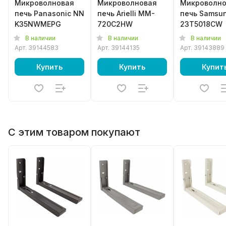
Микроволновая
Микроволновая
Микроволно
печь Panasonic NN
печь Arielli MM-
печь Samsu
K35NWMEPG
720C2HW
23T5018CW
В наличии
В наличии
В наличии
Арт.
39144583
Арт.
39144135
Арт.
39143889
Купить
Купить
Купит
С этим товаром покупают