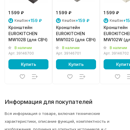
1 599 ₽
1 599 ₽
1 599 ₽
+159 ₽
+159 ₽
+15
Кешбэк
Кешбэк
Кешбэк
Кронштейн
Кронштейн
Кронштейн
EUROKITCHEN
EUROKITCHEN
EUROKITCHE
MW102B (для СВЧ)
MW102G (для СВЧ)
MW102W (д
СВЧ)
В наличии
В наличии
В наличии
Арт.
39146700
Арт.
39146701
Арт.
39146702
Купить
Купить
Купит
Информация для покупателей
Вся информация о товаре, включая технические
характеристики, описание функций, комплектность и
изображения, получена из открытых источников и с