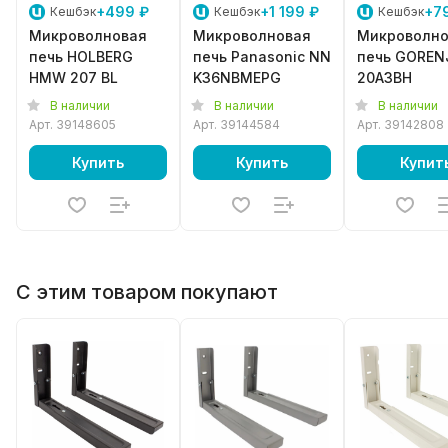
+499 ₽
+1 199 ₽
+7
Кешбэк
Кешбэк
Кешбэк
Микроволновая
Микроволновая
Микроволно
печь HOLBERG
печь Panasonic NN
печь GOREN
HMW 207 BL
K36NBMEPG
20A3BH
В наличии
В наличии
В наличии
Арт.
39148605
Арт.
39144584
Арт.
39142808
Купить
Купить
Купит
С этим товаром покупают