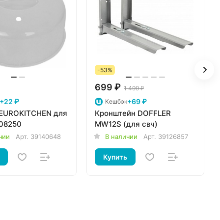
-53%
699 ₽
1 499 ₽
+22 ₽
+69 ₽
Кешбэк
EUROKITCHEN для
Кронштейн DOFFLER
08250
MW12S (для свч)
чии
Арт.
39140648
В наличии
Арт.
39126857
Купить