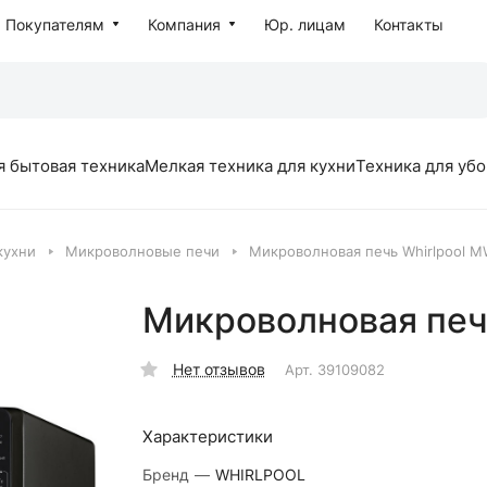
Покупателям
Компания
Юр. лицам
Контакты
я бытовая техника
Мелкая техника для кухни
Техника для уб
кухни
Микроволновые печи
Микроволновая печь Whirlpool M
Микроволновая печь
Нет отзывов
Арт.
39109082
Характеристики
Бренд
—
WHIRLPOOL