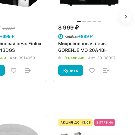
₽
8 999 ₽
8 999 ₽
+699 ₽
+899 ₽
Кешбэк
новая печь Finlux
Микроволновая печь
74BDGS
GORENJE MO 20A4BH
чии
Арт.
39140501
В наличии
Арт.
39138097
Купить
АКЦИЯ ДО 13.08
ВИТРИНА