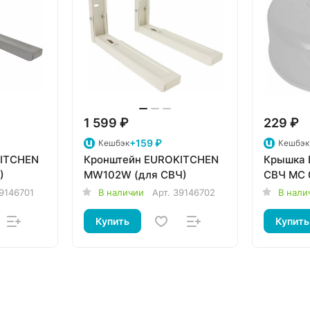
1 599 ₽
229 ₽
+159 ₽
Кешбэк
Кешбэк
KITCHEN
Кронштейн EUROKITCHEN
Крышка 
)
MW102W (для СВЧ)
СВЧ MC 
9146701
В наличии
Арт.
39146702
В нали
Купить
Купить