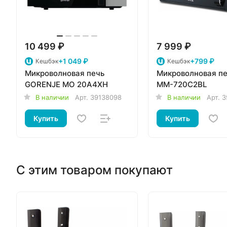
10 499 ₽
7 999 ₽
+1 049 ₽
+799 ₽
Кешбэк
Кешбэк
Микроволновая печь
Микроволновая печ
GORENJE MO 20A4XH
MM-720C2BL
В наличии
Арт.
39138098
В наличии
Арт.
3
Купить
Купить
С этим товаром покупают