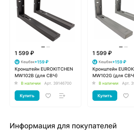
1 599 ₽
1 599 ₽
+159 ₽
+159 ₽
Кешбэк
Кешбэк
Кронштейн EUROKITCHEN
Кронштейн EURO
MW102B (для СВЧ)
MW102G (для СВЧ
В наличии
Арт.
39146700
В наличии
Арт.
3
Купить
Купить
Информация для покупателей