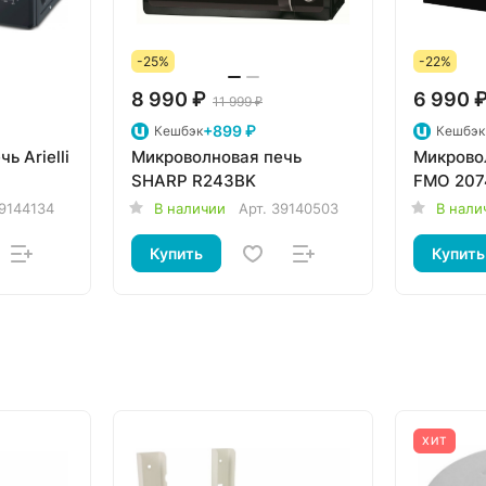
-25%
-22%
8 990 ₽
6 990 
11 999 ₽
+899 ₽
Кешбэк
Кешбэк
ь Arielli
Микроволновая печь
Микровол
SHARP R243BK
FMO 20
9144134
В наличии
Арт.
39140503
В нали
Купить
Купить
ХИТ