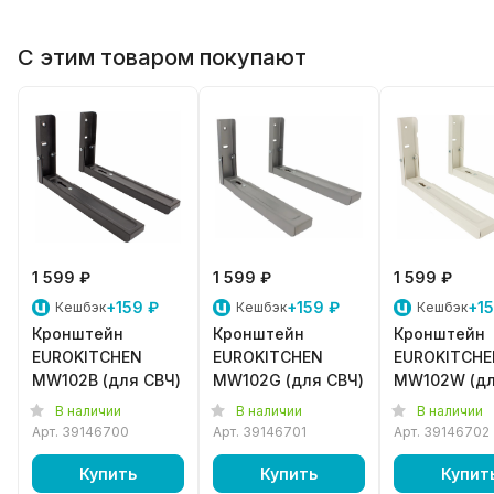
С этим товаром покупают
1 599 ₽
1 599 ₽
1 599 ₽
+159 ₽
+159 ₽
+15
Кешбэк
Кешбэк
Кешбэк
Кронштейн
Кронштейн
Кронштейн
EUROKITCHEN
EUROKITCHEN
EUROKITCHE
MW102B (для СВЧ)
MW102G (для СВЧ)
MW102W (д
СВЧ)
В наличии
В наличии
В наличии
Арт.
39146700
Арт.
39146701
Арт.
39146702
Купить
Купить
Купит