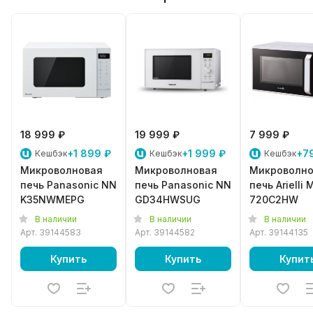
18 999 ₽
19 999 ₽
7 999 ₽
+1 899 ₽
+1 999 ₽
+7
Кешбэк
Кешбэк
Кешбэк
Микроволновая
Микроволновая
Микроволно
печь Panasonic NN
печь Panasonic NN
печь Arielli
K35NWMEPG
GD34HWSUG
720C2HW
В наличии
В наличии
В наличии
Арт.
39144583
Арт.
39144582
Арт.
39144135
Купить
Купить
Купит