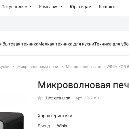
Покупателям
Компания
Юр. лицам
Контакты
я бытовая техника
Мелкая техника для кухни
Техника для уб
кухни
Микроволновые печи
Микроволновая печь WINIA KOR 
Микроволновая пе
Нет отзывов
Арт.
39120911
Характеристики
Бренд
—
Winia