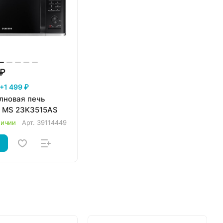
 ₽
+1 499 ₽
лновая печь
 MS 23K3515AS
личии
Арт.
39114449