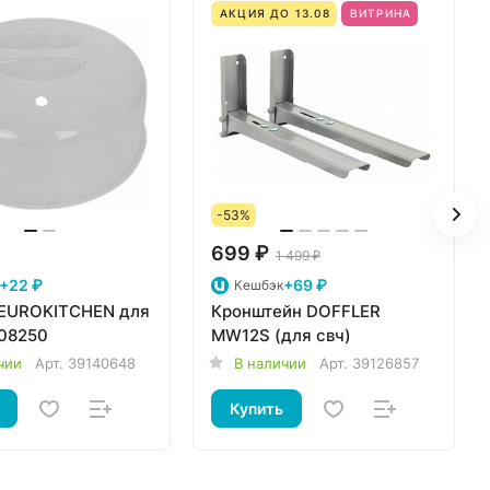
АКЦИЯ ДО 13.08
ВИТРИНА
-53%
699 ₽
1 499 ₽
+22 ₽
+69 ₽
Кешбэк
EUROKITCHEN для
Кронштейн DOFFLER
08250
MW12S (для свч)
чии
Арт.
39140648
В наличии
Арт.
39126857
Купить