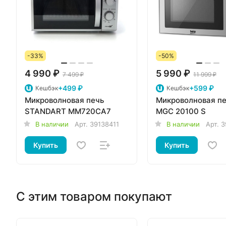
-33%
-50%
4 990 ₽
5 990 ₽
7 499 ₽
11 999 ₽
+499 ₽
+599 ₽
Кешбэк
Кешбэк
Микроволновая печь
Микроволновая пе
STANDART MM720CA7
MGC 20100 S
В наличии
Арт.
39138411
В наличии
Арт.
3
Купить
Купить
С этим товаром покупают