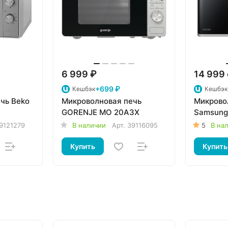
6 999 ₽
14 999
+699 ₽
Кешбэк
Кешбэк
чь Beko
Микроволновая печь
Микрово
GORENJE MO 20A3X
Samsung
9121279
В наличии
Арт.
39116095
5
В на
Купить
Купить