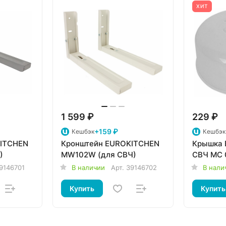
ХИТ
1 599 ₽
229 ₽
+159 ₽
Кешбэк
Кешбэк
KITCHEN
Кронштейн EUROKITCHEN
Крышка 
)
MW102W (для СВЧ)
СВЧ MC 
9146701
В наличии
Арт.
39146702
В нали
Купить
Купить