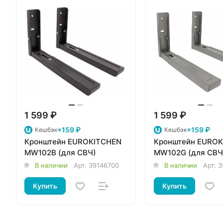
1 599 ₽
1 599 ₽
+159 ₽
+159 ₽
Кешбэк
Кешбэк
Кронштейн EUROKITCHEN
Кронштейн EURO
MW102B (для СВЧ)
MW102G (для СВЧ
В наличии
Арт.
39146700
В наличии
Арт.
3
Купить
Купить