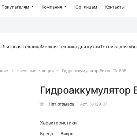
Покупателям
Компания
Юр. лицам
Контакты
я бытовая техника
Мелкая техника для кухни
Техника для уб
ание
Насосные станции
Гидроаккумулятор Вихрь ГА-80В
Гидроаккумулятор 
Нет отзывов
Арт.
39129137
Характеристики
Бренд
—
Вихрь