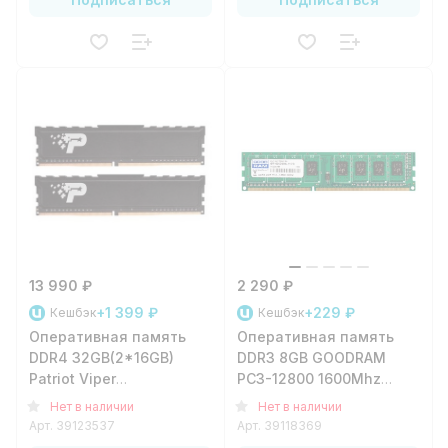
13 990 ₽
2 290 ₽
+1 399 ₽
+229 ₽
Кешбэк
Кешбэк
Оперативная память
Оперативная память
DDR4 32GB(2*16GB)
DDR3 8GB GOODRAM
Patriot Viper
PC3-12800 1600Mhz
PSP432G3200KH1
1.35V
Нет в наличии
Нет в наличии
Арт.
39123537
Арт.
39118369