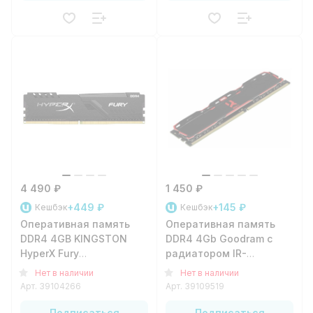
4 490 ₽
1 450 ₽
+449 ₽
+145 ₽
Кешбэк
Кешбэк
Оперативная память
Оперативная память
DDR4 4GB KINGSTON
DDR4 4Gb Goodram с
HyperX Fury
радиатором IR-
[HX424C15FB/4] DIMM
2400D464L17S/4G DIMM
Нет в наличии
Нет в наличии
Арт.
39104266
Арт.
39109519
Подписаться
Подписаться