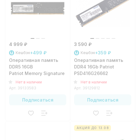
4 999 ₽
3 590 ₽
+499 ₽
+359 ₽
Кешбэк
Кешбэк
Оперативная память
Оперативная память
DDR5 16GB
DDR4 16Gb Patriot
Patriot Memory Signature PSD516G480081
PSD416G26662
Нет в наличии
Нет в наличии
Арт.
39133583
Арт.
39129812
Подписаться
Подписаться
АКЦИЯ ДО 13.08