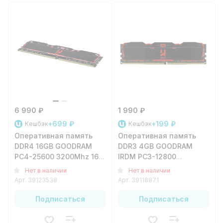
6 990 ₽
1 990 ₽
+699 ₽
+199 ₽
Кешбэк
Кешбэк
Оперативная память
Оперативная память
DDR4 16GB GOODRAM
DDR3 4GB GOODRAM
PC4-25600 3200Mhz 16-
IRDM PC3-12800
20-20 IRIDIUM
1600Mhz 1.35V (с
Нет в наличии
Нет в наличии
радиатором)
Арт.
39123538
Арт.
39118871
Подписаться
Подписаться