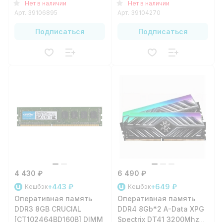
Нет в наличии
Нет в наличии
Арт.
39106895
Арт.
39104270
Подписаться
Подписаться
4 430 ₽
6 490 ₽
+443 ₽
+649 ₽
Кешбэк
Кешбэк
Оперативная память
Оперативная память
DDR3 8GB CRUCIAL
DDR4 8Gb*2 A-Data XPG
[CT102464BD160B] DIMM
Spectrix DT41 3200Mhz