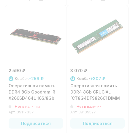
2 590 ₽
3 070 ₽
+259 ₽
+307 ₽
Кешбэк
Кешбэк
Оперативная память
Оперативная память
DDR4 8Gb Goodram IR-
DDR4 8Gb CRUCIAL
X2666D464L 16S/8Gb
[CT8G4DFS8266] DIMM
Нет в наличии
Нет в наличии
Арт.
39117337
Арт.
39109527
Подписаться
Подписаться