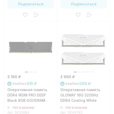
Подписаться
Подписаться
3 190 ₽
2 990 ₽
+319 ₽
+299 ₽
Кешбэк
Кешбэк
Оперативная память
Оперативная память
DDR4 IRDM PRO DEEP
GLOWAY 16G 3200Hz
Black 8GB GOODRAM
DDR4 Coating White
PC4-28800 (3600Mhz)
Нет в наличии
Нет в наличии
Арт.
39125884
Арт.
39140783