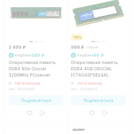
-16%
3 499 ₽
999 ₽
1 190 ₽
+349 ₽
+99 ₽
Кешбэк
Кешбэк
Оперативная память
Оперативная память
DDR4 8Gb Crucial
DDR4 4GB CRUCIAL
3200MHz PC/server
[CT4G4SFS824A]
SODIMM
Нет в наличии
Нет в наличии
Арт.
39123698
Арт.
39106894
Подписаться
Подписаться