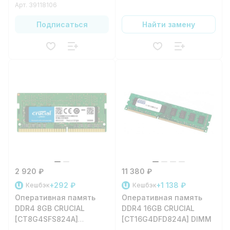
Арт.
39118106
Подписаться
Найти замену
2 920 ₽
11 380 ₽
+292 ₽
+1 138 ₽
Кешбэк
Кешбэк
Оперативная память
Оперативная память
DDR4 8GB CRUCIAL
DDR4 16GB CRUCIAL
[CT8G4SFS824A]
[CT16G4DFD824A] DIMM
SODIMM