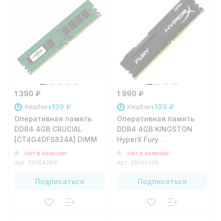
1 390 ₽
1 990 ₽
+139 ₽
+199 ₽
Кешбэк
Кешбэк
Оперативная память
Оперативная память
DDR4 4GB CRUCIAL
DDR4 4GB KINGSTON
[CT4G4DFS824A] DIMM
HyperX Fury
[HX426C15FB/4] DIMM
Нет в наличии
Нет в наличии
Арт.
39104268
Арт.
39106138
Подписаться
Подписаться