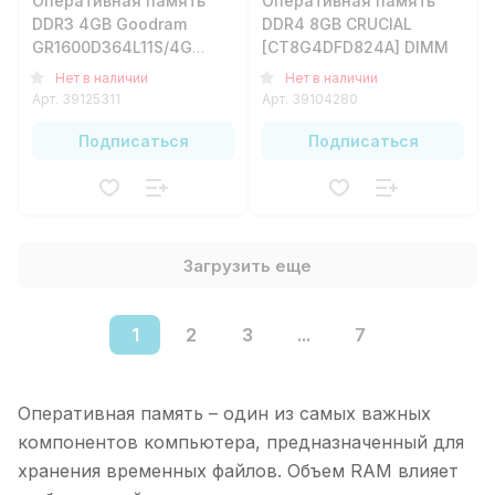
Оперативная память
Оперативная память
DDR3 4GB Goodram
DDR4 8GB CRUCIAL
GR1600D364L11S/4G
[CT8G4DFD824A] DIMM
DIMM
Нет в наличии
Нет в наличии
Арт.
39125311
Арт.
39104280
Подписаться
Подписаться
Загрузить еще
1
2
3
...
7
Оперативная память – один из самых важных
компонентов компьютера, предназначенный для
хранения временных файлов. Объем RAM влияет