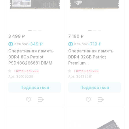
3 499 ₽
7 190 ₽
+349 ₽
+719 ₽
Кешбэк
Кешбэк
Оперативная память
Оперативная память
DDR4 8Gb Patriot
DDR4 32GB Patriot
PSD48G266681 DIMM
Premium
PSP432G26662H1
Нет в наличии
Нет в наличии
Арт.
39109539
Арт.
39133581
Подписаться
Подписаться