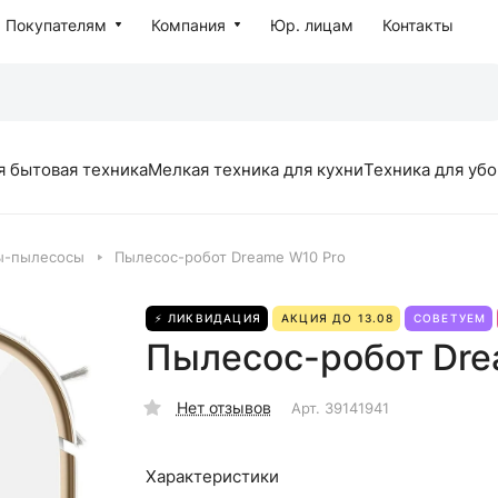
Покупателям
Компания
Юр. лицам
Контакты
я бытовая техника
Мелкая техника для кухни
Техника для уб
ы-пылесосы
Пылесос-робот Dreame W10 Pro
⚡ ЛИКВИДАЦИЯ
АКЦИЯ ДО 13.08
СОВЕТУЕМ
Пылесос-робот Dre
Нет отзывов
Арт.
39141941
Характеристики