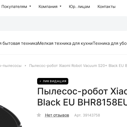
Покупателям
Компания
Юр. лицам
Контакты
я бытовая техника
Мелкая техника для кухни
Техника для уб
ы-пылесосы
Пылесос-робот Xiaomi Robot Vacuum S20+ Black EU
⚡ ЛИКВИДАЦИЯ
Пылесос-робот Xia
Black EU BHR8158E
Нет отзывов
Арт.
39143758