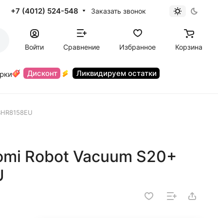
+7 (4012) 524-548
Заказать звонок
Войти
Сравнение
Избранное
Корзина
Дисконт
Ликвидируем остатки
орки
 BHR8158EU
omi Robot Vacuum S20+
U