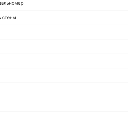
дальномер
ь стены